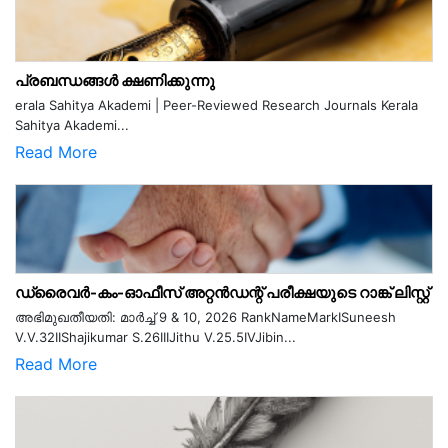
പ്രബന്ധങ്ങൾ ക്ഷണിക്കുന്നു
erala Sahitya Akademi | Peer-Reviewed Research Journals Kerala
Sahitya Akademi...
Read More
ഡ്രൈവർ-കം-ഓഫീസ് അറ്റൻഡന്റ് പരീക്ഷയുടെ റാങ്ക് ലിസ്റ്റ്
അഭിമുഖതീയതി: മാർച്ച് 9 & 10, 2026 RankNameMarkISuneesh
V.V.32IIShajikumar S.26IIIJithu V.25.5IVJibin...
Read More