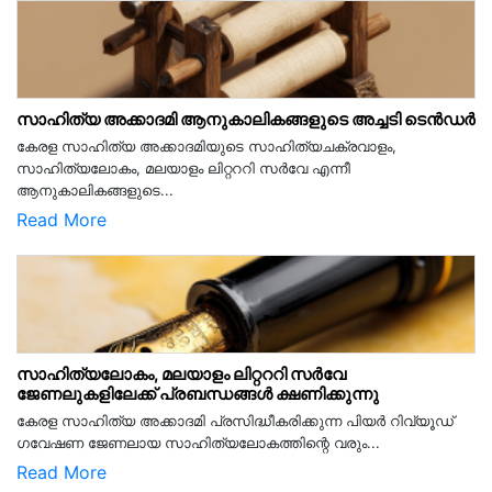
സാഹിത്യ അക്കാദമി ആനുകാലികങ്ങളുടെ അച്ചടി ടെൻഡർ
കേരള സാഹിത്യ അക്കാദമിയുടെ സാഹിത്യചക്രവാളം,
സാഹിത്യലോകം, മലയാളം ലിറ്റററി സർവേ എന്നീ
ആനുകാലികങ്ങളുടെ...
Read More
സാഹിത്യലോകം, മലയാളം ലിറ്റററി സർവേ
ജേണലുകളിലേക്ക് പ്രബന്ധങ്ങൾ ക്ഷണിക്കുന്നു
കേരള സാഹിത്യ അക്കാദമി പ്രസിദ്ധീകരിക്കുന്ന പിയര്‍ റിവ്യൂഡ്
ഗവേഷണ ജേണലായ സാഹിത്യലോകത്തിന്റെ വരും...
Read More