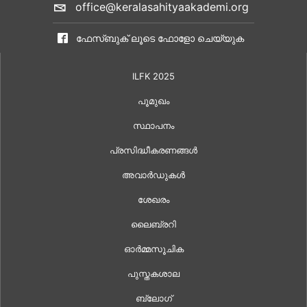
office@keralasahityaakademi.org
ഫേസ്ബുക് ലൂടെ ഫോളോ ചെയ്യുക
ILFK 2025
പൂമുഖം
സ്ഥാപനം
പ്രസിദ്ധീകരണങ്ങൾ
അവാർഡുകൾ
ശേഖരം
ലൈബ്രറി
ഓർമ്മസൂചിക
പുസ്തകശാല
ബ്ലോഗ്