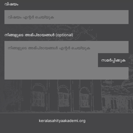
വിഷയം
നിങ്ങളുടെ അഭിപ്രായങ്ങൾ (optional)
keralasahityaakademi.org