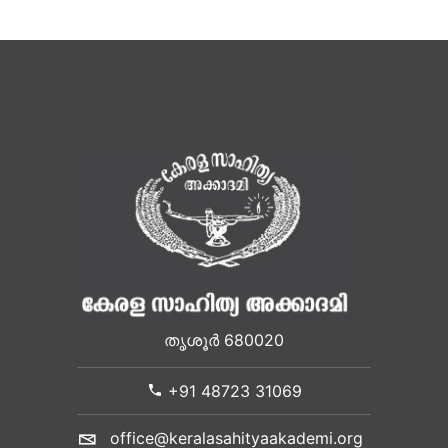
തൃശൂർ 680020
+91 48723 31069
office@keralasahityaakademi.org