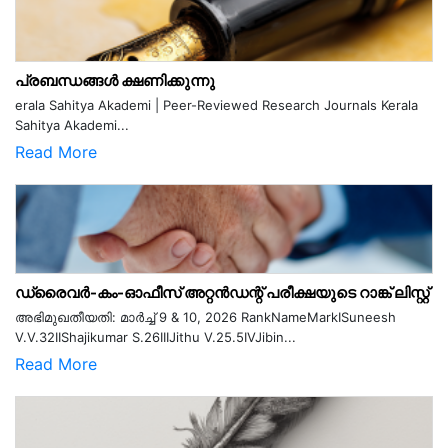
പ്രബന്ധങ്ങൾ ക്ഷണിക്കുന്നു
erala Sahitya Akademi | Peer-Reviewed Research Journals Kerala
Sahitya Akademi...
Read More
ഡ്രൈവർ-കം-ഓഫീസ് അറ്റൻഡന്റ് പരീക്ഷയുടെ റാങ്ക് ലിസ്റ്റ്
അഭിമുഖതീയതി: മാർച്ച് 9 & 10, 2026 RankNameMarkISuneesh
V.V.32IIShajikumar S.26IIIJithu V.25.5IVJibin...
Read More