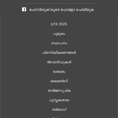
ഫേസ്ബുക് ലൂടെ ഫോളോ ചെയ്യുക
ILFK 2025
പൂമുഖം
സ്ഥാപനം
പ്രസിദ്ധീകരണങ്ങൾ
അവാർഡുകൾ
ശേഖരം
ലൈബ്രറി
ഓർമ്മസൂചിക
പുസ്തകശാല
ബ്ലോഗ്