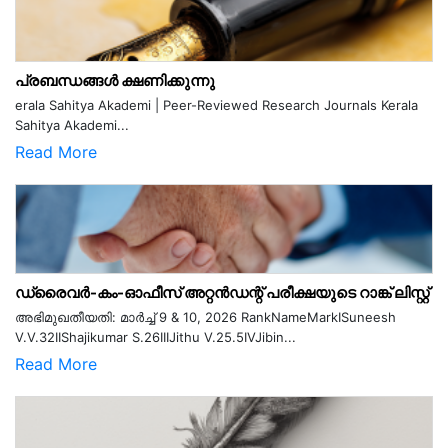
പ്രബന്ധങ്ങൾ ക്ഷണിക്കുന്നു
erala Sahitya Akademi | Peer-Reviewed Research Journals Kerala
Sahitya Akademi...
Read More
ഡ്രൈവർ-കം-ഓഫീസ് അറ്റൻഡന്റ് പരീക്ഷയുടെ റാങ്ക് ലിസ്റ്റ്
അഭിമുഖതീയതി: മാർച്ച് 9 & 10, 2026 RankNameMarkISuneesh
V.V.32IIShajikumar S.26IIIJithu V.25.5IVJibin...
Read More