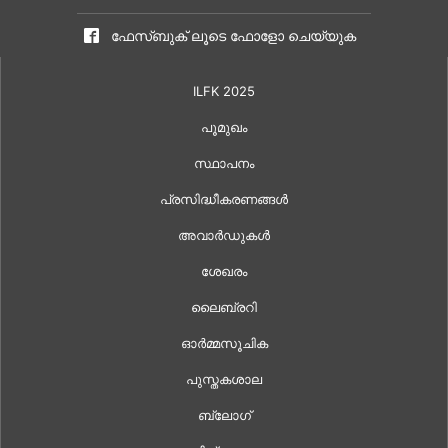
ഫേസ്ബുക് ലൂടെ ഫോളോ ചെയ്യുക
ILFK 2025
പൂമുഖം
സ്ഥാപനം
പ്രസിദ്ധീകരണങ്ങൾ
അവാർഡുകൾ
ശേഖരം
ലൈബ്രറി
ഓർമ്മസൂചിക
പുസ്തകശാല
ബ്ലോഗ്