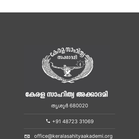
തൃശൂർ 680020
+91 48723 31069
office@keralasahityaakademi.org