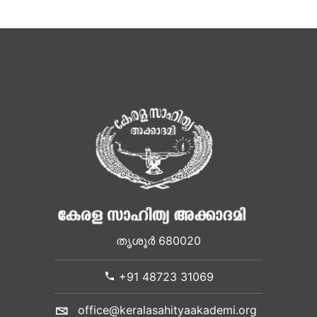
തൃശൂർ 680020
+91 48723 31069
office@keralasahityaakademi.org