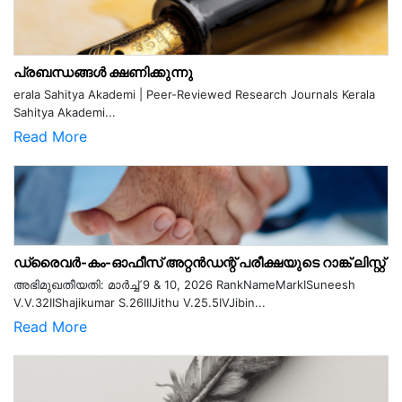
പ്രബന്ധങ്ങൾ ക്ഷണിക്കുന്നു
erala Sahitya Akademi | Peer-Reviewed Research Journals Kerala
Sahitya Akademi...
Read More
ഡ്രൈവർ-കം-ഓഫീസ് അറ്റൻഡന്റ് പരീക്ഷയുടെ റാങ്ക് ലിസ്റ്റ്
അഭിമുഖതീയതി: മാർച്ച് 9 & 10, 2026 RankNameMarkISuneesh
V.V.32IIShajikumar S.26IIIJithu V.25.5IVJibin...
Read More