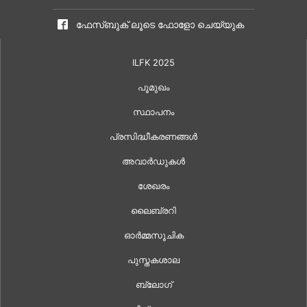
ഫേസ്ബുക് ലൂടെ ഫോളോ ചെയ്യുക
ILFK 2025
പൂമുഖം
സ്ഥാപനം
പ്രസിദ്ധീകരണങ്ങൾ
അവാർഡുകൾ
ശേഖരം
ലൈബ്രറി
ഓർമ്മസൂചിക
പുസ്തകശാല
ബ്ലോഗ്