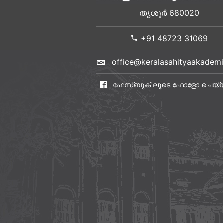
തൃശൂർ 680020
+91 48723 31069
office@keralasahityaakademi
ഫേസ്ബുക് ലൂടെ ഫോളോ ചെയ്