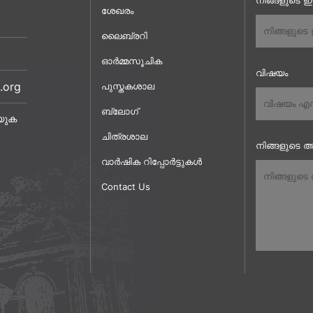
നിങ്ങളുടെ 
ശേഖരം
ലൈബ്രറി
ഓർമ്മസൂചിക
വിഷയം
.org
പുസ്തകശാല
ബ്ലോഗ്
യുക
ചിത്രശാല
നിങ്ങളുടെ അ
വാർഷിക റിപ്പോർട്ടുകൾ
Contact Us