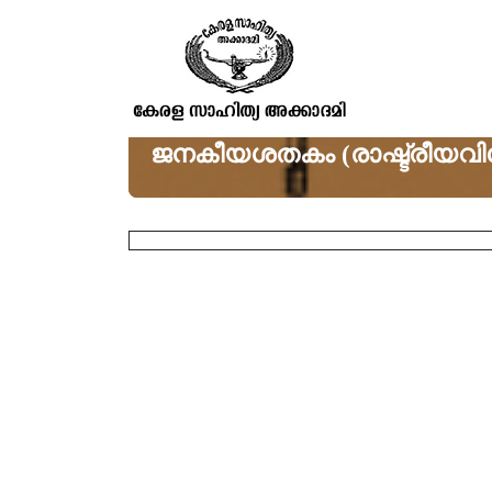
ജനകീയശതകം (രാഷ്ട്രീയവ