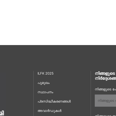
നിങ്ങളുടെ
ILFK 2025
നിർദ്ദേശങ്
പൂമുഖം
നിങ്ങളുടെ പേ
സ്ഥാപനം
പ്രസിദ്ധീകരണങ്ങൾ
അവാർഡുകൾ