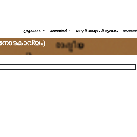
അപ്പൻ തമ്പുരാൻ സ്മാരകം
പുസ്തകശാല
ലൈബ്രറി
അക്കാദ
ിനോദകാവ്യം)