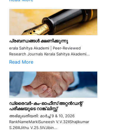
പ്രബന്ധങ്ങൾ ക്ഷണിക്കുന്നു
erala Sahitya Akademi | Peer-Reviewed
Research Journals Kerala Sahitya Akademi...
Read More
ഡ്രൈവർ-കം-ഓഫീസ് അറ്റൻഡന്റ്
പരീക്ഷയുടെ റാങ്ക് ലിസ്റ്റ്
അഭിമുഖതീയതി: മാർച്ച് 9 & 10, 2026
RankNameMarkISuneesh V.V.32IIShajikumar
S.26IIIJithu V.25.5IVJibin...