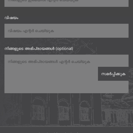
വിഷയം
നിങ്ങളുടെ അഭിപ്രായങ്ങൾ (optional)