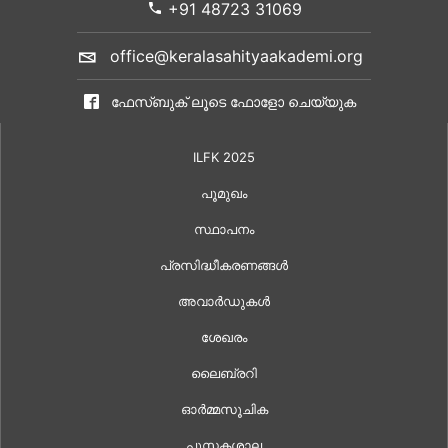
+91 48723 31069
office@keralasahityaakademi.org
ഫേസ്ബുക് ലൂടെ ഫോളോ ചെയ്യുക
ILFK 2025
പൂമുഖം
സ്ഥാപനം
പ്രസിദ്ധീകരണങ്ങൾ
അവാർഡുകൾ
ശേഖരം
ലൈബ്രറി
ഓർമ്മസൂചിക
പുസ്തകശാല