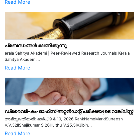
Read More
പ്രബന്ധങ്ങൾ ക്ഷണിക്കുന്നു
erala Sahitya Akademi | Peer-Reviewed Research Journals Kerala
Sahitya Akademi...
Read More
ഡ്രൈവർ-കം-ഓഫീസ് അറ്റൻഡന്റ് പരീക്ഷയുടെ റാങ്ക് ലിസ്റ്റ്
അഭിമുഖതീയതി: മാർച്ച് 9 & 10, 2026 RankNameMarkISuneesh
V.V.32IIShajikumar S.26IIIJithu V.25.5IVJibin...
Read More