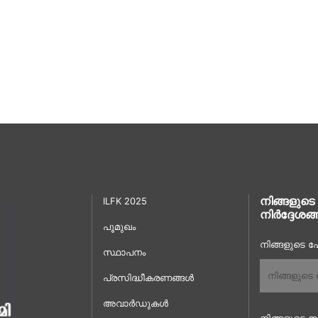
നിങ്ങളുടെ
ILFK 2025
നിർദ്ദേശങ്
പൂമുഖം
നിങ്ങളുടെ പേ
സ്ഥാപനം
പ്രസിദ്ധീകരണങ്ങൾ
അവാർഡുകൾ