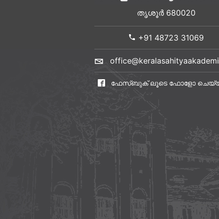
തൃശൂർ 680020
+91 48723 31069
office@keralasahityaakademi
ഫേസ്ബുക് ലൂടെ ഫോളോ ചെയ്