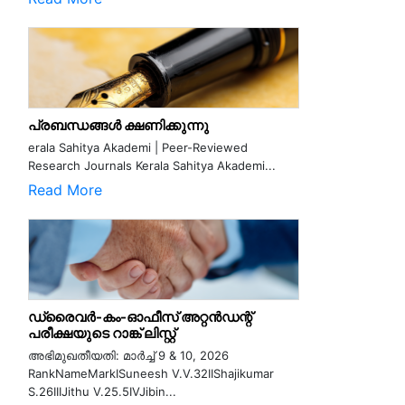
പ്രബന്ധങ്ങൾ ക്ഷണിക്കുന്നു
erala Sahitya Akademi | Peer-Reviewed
Research Journals Kerala Sahitya Akademi...
Read More
ഡ്രൈവർ-കം-ഓഫീസ് അറ്റൻഡന്റ്
പരീക്ഷയുടെ റാങ്ക് ലിസ്റ്റ്
അഭിമുഖതീയതി: മാർച്ച് 9 & 10, 2026
RankNameMarkISuneesh V.V.32IIShajikumar
S.26IIIJithu V.25.5IVJibin...