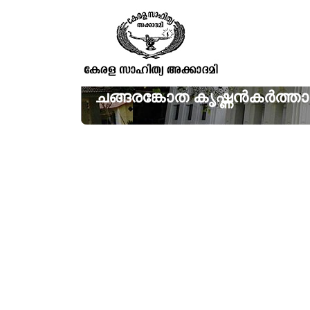
ചങ്ങരങ്കോത കൃഷ്ണൻകർത്താ