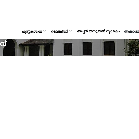
അപ്പൻ തമ്പുരാൻ സ്മാരകം
പുസ്തകശാല
ലൈബ്രറി
അക്കാദ
വ്