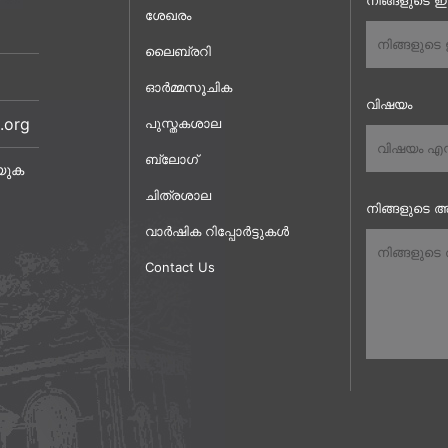
നിങ്ങളുടെ 
ശേഖരം
ലൈബ്രറി
ഓർമ്മസൂചിക
വിഷയം
.org
പുസ്തകശാല
ബ്ലോഗ്
യുക
ചിത്രശാല
നിങ്ങളുടെ അ
വാർഷിക റിപ്പോർട്ടുകൾ
Contact Us