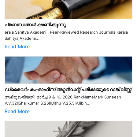
പ്രബന്ധങ്ങൾ ക്ഷണിക്കുന്നു
erala Sahitya Akademi | Peer-Reviewed Research Journals Kerala
Sahitya Akademi...
Read More
ഡ്രൈവർ-കം-ഓഫീസ് അറ്റൻഡന്റ് പരീക്ഷയുടെ റാങ്ക് ലിസ്റ്റ്
അഭിമുഖതീയതി: മാർച്ച് 9 & 10, 2026 RankNameMarkISuneesh
V.V.32IIShajikumar S.26IIIJithu V.25.5IVJibin...
Read More