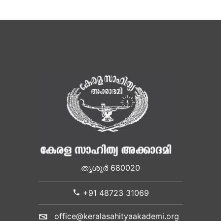
തൃശൂർ 680020
+91 48723 31069
office@keralasahityaakademi.org