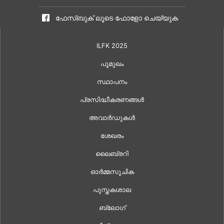
ഫേസ്ബുക് ലൂടെ ഫോളോ ചെയ്യുക
ILFK 2025
പൂമുഖം
സ്ഥാപനം
പ്രസിദ്ധീകരണങ്ങൾ
അവാർഡുകൾ
ശേഖരം
ലൈബ്രറി
ഓർമ്മസൂചിക
പുസ്തകശാല
ബ്ലോഗ്