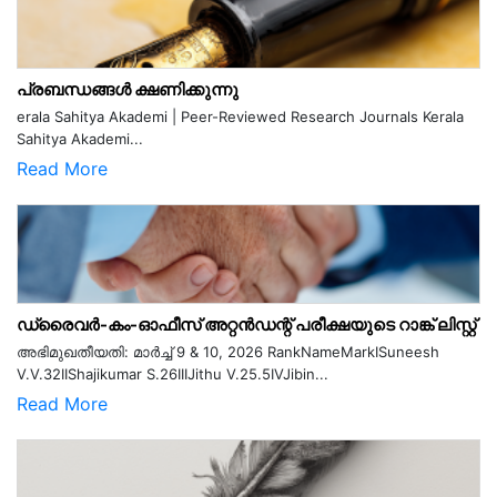
പ്രബന്ധങ്ങൾ ക്ഷണിക്കുന്നു
erala Sahitya Akademi | Peer-Reviewed Research Journals Kerala
Sahitya Akademi...
Read More
ഡ്രൈവർ-കം-ഓഫീസ് അറ്റൻഡന്റ് പരീക്ഷയുടെ റാങ്ക് ലിസ്റ്റ്
അഭിമുഖതീയതി: മാർച്ച് 9 & 10, 2026 RankNameMarkISuneesh
V.V.32IIShajikumar S.26IIIJithu V.25.5IVJibin...
Read More