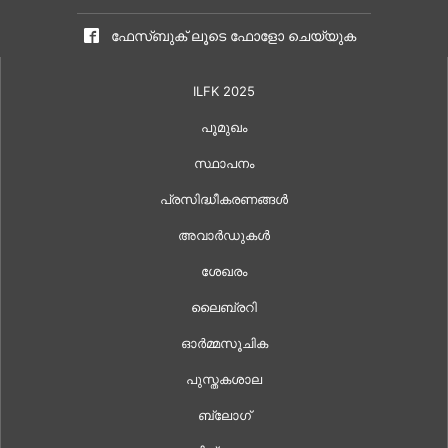
ഫേസ്ബുക് ലൂടെ ഫോളോ ചെയ്യുക
ILFK 2025
പൂമുഖം
സ്ഥാപനം
പ്രസിദ്ധീകരണങ്ങൾ
അവാർഡുകൾ
ശേഖരം
ലൈബ്രറി
ഓർമ്മസൂചിക
പുസ്തകശാല
ബ്ലോഗ്