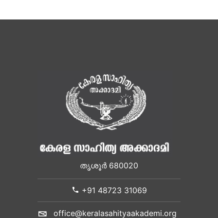
തൃശൂർ 680020
+91 48723 31069
office@keralasahityaakademi.org