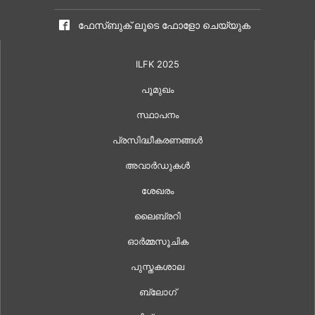
ഫേസ്ബുക് ലൂടെ ഫോളോ ചെയ്യുക
ILFK 2025
പൂമുഖം
സ്ഥാപനം
പ്രസിദ്ധീകരണങ്ങൾ
അവാർഡുകൾ
ശേഖരം
ലൈബ്രറി
ഓർമ്മസൂചിക
പുസ്തകശാല
ബ്ലോഗ്