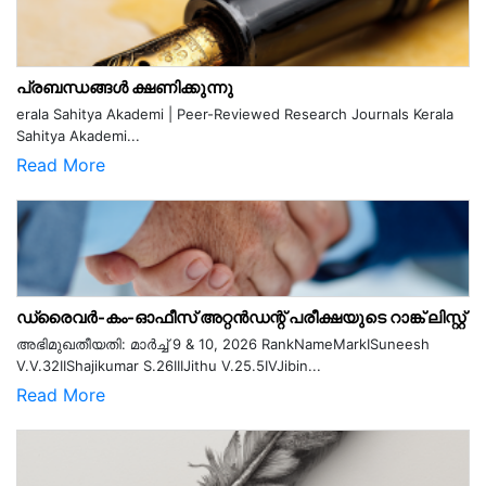
പ്രബന്ധങ്ങൾ ക്ഷണിക്കുന്നു
erala Sahitya Akademi | Peer-Reviewed Research Journals Kerala
Sahitya Akademi...
Read More
ഡ്രൈവർ-കം-ഓഫീസ് അറ്റൻഡന്റ് പരീക്ഷയുടെ റാങ്ക് ലിസ്റ്റ്
അഭിമുഖതീയതി: മാർച്ച് 9 & 10, 2026 RankNameMarkISuneesh
V.V.32IIShajikumar S.26IIIJithu V.25.5IVJibin...
Read More