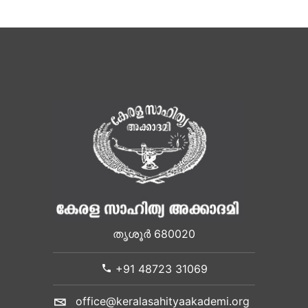
തൃശൂർ 680020
+91 48723 31069
office@keralasahityaakademi.org