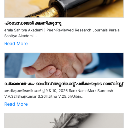
പ്രബന്ധങ്ങൾ ക്ഷണിക്കുന്നു
erala Sahitya Akademi | Peer-Reviewed Research Journals Kerala
Sahitya Akademi...
Read More
ഡ്രൈവർ-കം-ഓഫീസ് അറ്റൻഡന്റ് പരീക്ഷയുടെ റാങ്ക് ലിസ്റ്റ്
അഭിമുഖതീയതി: മാർച്ച് 9 & 10, 2026 RankNameMarkISuneesh
V.V.32IIShajikumar S.26IIIJithu V.25.5IVJibin...
Read More