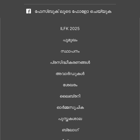
ഫേസ്ബുക് ലൂടെ ഫോളോ ചെയ്യുക
ILFK 2025
പൂമുഖം
സ്ഥാപനം
പ്രസിദ്ധീകരണങ്ങൾ
അവാർഡുകൾ
ശേഖരം
ലൈബ്രറി
ഓർമ്മസൂചിക
പുസ്തകശാല
ബ്ലോഗ്