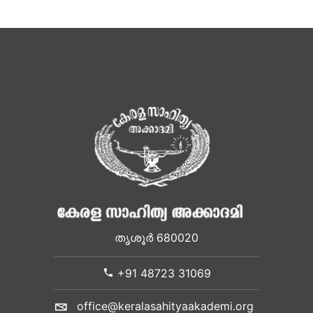
തൃശൂർ 680020
+91 48723 31069
office@keralasahityaakademi.org