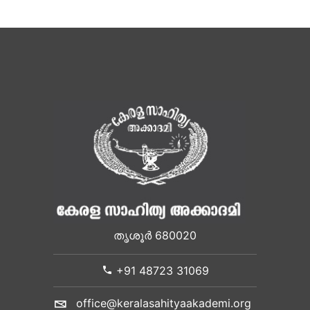
തൃശൂർ 680020
+91 48723 31069
office@keralasahityaakademi.org