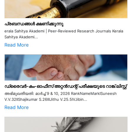
പ്രബന്ധങ്ങൾ ക്ഷണിക്കുന്നു
erala Sahitya Akademi | Peer-Reviewed Research Journals Kerala
Sahitya Akademi...
Read More
ഡ്രൈവർ-കം-ഓഫീസ് അറ്റൻഡന്റ് പരീക്ഷയുടെ റാങ്ക് ലിസ്റ്റ്
അഭിമുഖതീയതി: മാർച്ച് 9 & 10, 2026 RankNameMarkISuneesh
V.V.32IIShajikumar S.26IIIJithu V.25.5IVJibin...
Read More