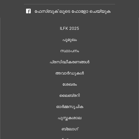
ഫേസ്ബുക് ലൂടെ ഫോളോ ചെയ്യുക
ILFK 2025
പൂമുഖം
സ്ഥാപനം
പ്രസിദ്ധീകരണങ്ങൾ
അവാർഡുകൾ
ശേഖരം
ലൈബ്രറി
ഓർമ്മസൂചിക
പുസ്തകശാല
ബ്ലോഗ്