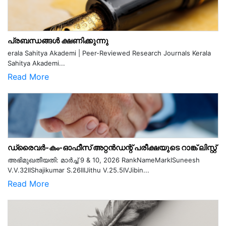
പ്രബന്ധങ്ങൾ ക്ഷണിക്കുന്നു
erala Sahitya Akademi | Peer-Reviewed Research Journals Kerala
Sahitya Akademi...
Read More
ഡ്രൈവർ-കം-ഓഫീസ് അറ്റൻഡന്റ് പരീക്ഷയുടെ റാങ്ക് ലിസ്റ്റ്
അഭിമുഖതീയതി: മാർച്ച് 9 & 10, 2026 RankNameMarkISuneesh
V.V.32IIShajikumar S.26IIIJithu V.25.5IVJibin...
Read More