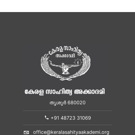
തൃശൂർ 680020
+91 48723 31069
office@keralasahityaakademi.org