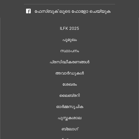
ഫേസ്ബുക് ലൂടെ ഫോളോ ചെയ്യുക
ILFK 2025
പൂമുഖം
സ്ഥാപനം
പ്രസിദ്ധീകരണങ്ങൾ
അവാർഡുകൾ
ശേഖരം
ലൈബ്രറി
ഓർമ്മസൂചിക
പുസ്തകശാല
ബ്ലോഗ്