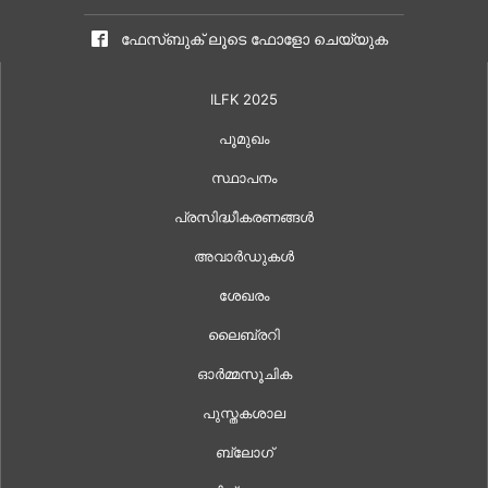
ഫേസ്ബുക് ലൂടെ ഫോളോ ചെയ്യുക
ILFK 2025
പൂമുഖം
സ്ഥാപനം
പ്രസിദ്ധീകരണങ്ങൾ
അവാർഡുകൾ
ശേഖരം
ലൈബ്രറി
ഓർമ്മസൂചിക
പുസ്തകശാല
ബ്ലോഗ്