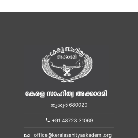
തൃശൂർ 680020
+91 48723 31069
office@keralasahityaakademi.org