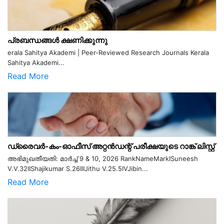
പ്രബന്ധങ്ങൾ ക്ഷണിക്കുന്നു
erala Sahitya Akademi | Peer-Reviewed Research Journals Kerala
Sahitya Akademi...
Read More
ഡ്രൈവർ-കം-ഓഫീസ് അറ്റൻഡന്റ് പരീക്ഷയുടെ റാങ്ക് ലിസ്റ്റ്
അഭിമുഖതീയതി: മാർച്ച് 9 & 10, 2026 RankNameMarkISuneesh
V.V.32IIShajikumar S.26IIIJithu V.25.5IVJibin...
Read More