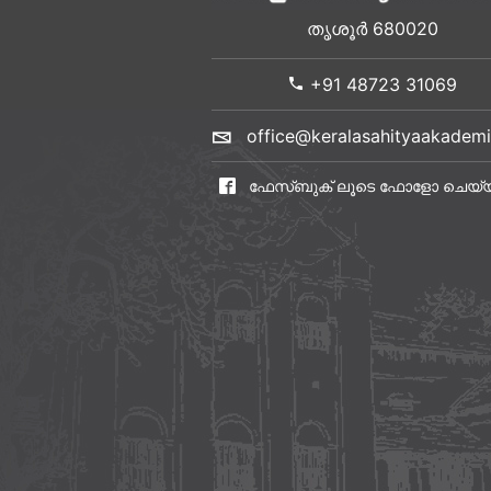
തൃശൂർ 680020
+91 48723 31069
office@keralasahityaakademi
ഫേസ്ബുക് ലൂടെ ഫോളോ ചെയ്