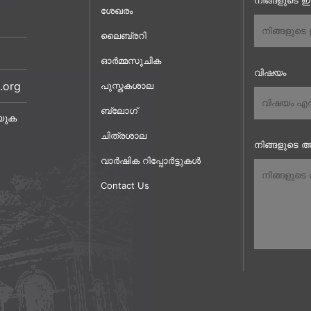
നിങ്ങളുടെ 
ശേഖരം
ലൈബ്രറി
ഓർമ്മസൂചിക
വിഷയം
.org
പുസ്തകശാല
ബ്ലോഗ്
യുക
ചിത്രശാല
നിങ്ങളുടെ അ
വാർഷിക റിപ്പോർട്ടുകൾ
Contact Us