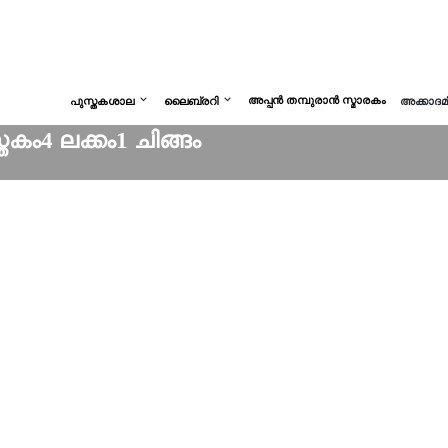
അപ്പൻ തമ്പുരാൻ സ്മാരകം
പുസ്തകശാല
ലൈബ്രറി
അക്കാദ
ം4 ലക്കം1 ചിങ്ങം