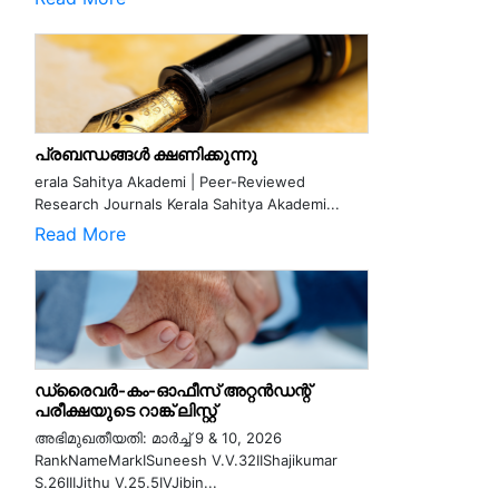
പ്രബന്ധങ്ങൾ ക്ഷണിക്കുന്നു
erala Sahitya Akademi | Peer-Reviewed
Research Journals Kerala Sahitya Akademi...
Read More
ഡ്രൈവർ-കം-ഓഫീസ് അറ്റൻഡന്റ്
പരീക്ഷയുടെ റാങ്ക് ലിസ്റ്റ്
അഭിമുഖതീയതി: മാർച്ച് 9 & 10, 2026
RankNameMarkISuneesh V.V.32IIShajikumar
S.26IIIJithu V.25.5IVJibin...