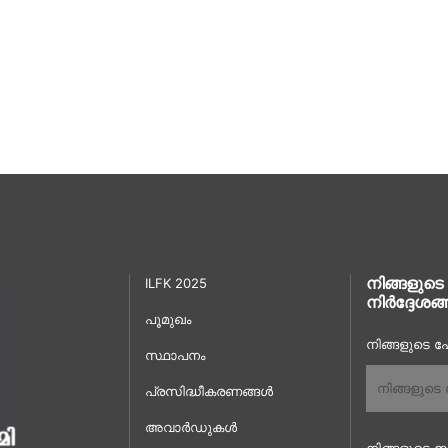
നിങ്ങളുടെ
ILFK 2025
നിർദ്ദേശങ്
പൂമുഖം
നിങ്ങളുടെ പേ
സ്ഥാപനം
പ്രസിദ്ധീകരണങ്ങൾ
അവാർഡുകൾ