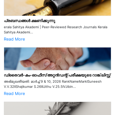
പ്രബന്ധങ്ങൾ ക്ഷണിക്കുന്നു
erala Sahitya Akademi | Peer-Reviewed Research Journals Kerala
Sahitya Akademi...
Read More
ഡ്രൈവർ-കം-ഓഫീസ് അറ്റൻഡന്റ് പരീക്ഷയുടെ റാങ്ക് ലിസ്റ്റ്
അഭിമുഖതീയതി: മാർച്ച് 9 & 10, 2026 RankNameMarkISuneesh
V.V.32IIShajikumar S.26IIIJithu V.25.5IVJibin...
Read More