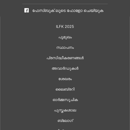
ഫേസ്ബുക് ലൂടെ ഫോളോ ചെയ്യുക
ILFK 2025
പൂമുഖം
സ്ഥാപനം
പ്രസിദ്ധീകരണങ്ങൾ
അവാർഡുകൾ
ശേഖരം
ലൈബ്രറി
ഓർമ്മസൂചിക
പുസ്തകശാല
ബ്ലോഗ്