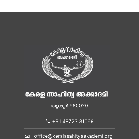
തൃശൂർ 680020
+91 48723 31069
office@keralasahityaakademi.org