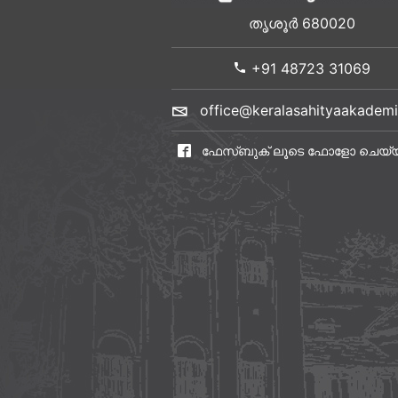
തൃശൂർ 680020
+91 48723 31069
office@keralasahityaakademi
ഫേസ്ബുക് ലൂടെ ഫോളോ ചെയ്