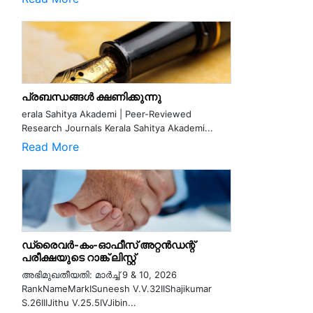
പ്രബന്ധങ്ങൾ ക്ഷണിക്കുന്നു
erala Sahitya Akademi | Peer-Reviewed
Research Journals Kerala Sahitya Akademi...
Read More
ഡ്രൈവർ-കം-ഓഫീസ് അറ്റൻഡന്റ്
പരീക്ഷയുടെ റാങ്ക് ലിസ്റ്റ്
അഭിമുഖതീയതി: മാർച്ച് 9 & 10, 2026
RankNameMarkISuneesh V.V.32IIShajikumar
S.26IIIJithu V.25.5IVJibin...