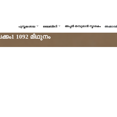
അപ്പൻ തമ്പുരാൻ സ്മാരകം
പുസ്തകശാല
ലൈബ്രറി
അക്കാദ
്കം1 1092 മിഥുനം