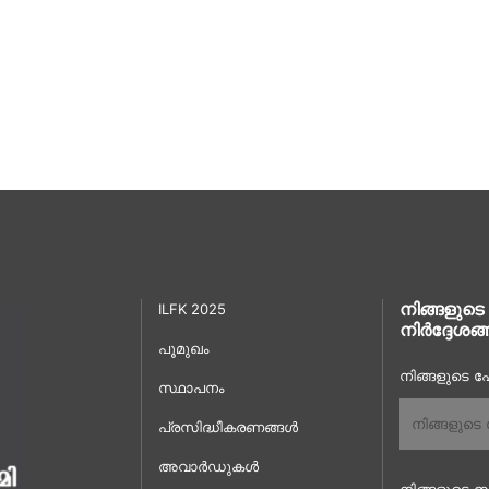
നിങ്ങളുടെ
ILFK 2025
നിർദ്ദേശങ്
പൂമുഖം
നിങ്ങളുടെ പേ
സ്ഥാപനം
പ്രസിദ്ധീകരണങ്ങൾ
അവാർഡുകൾ