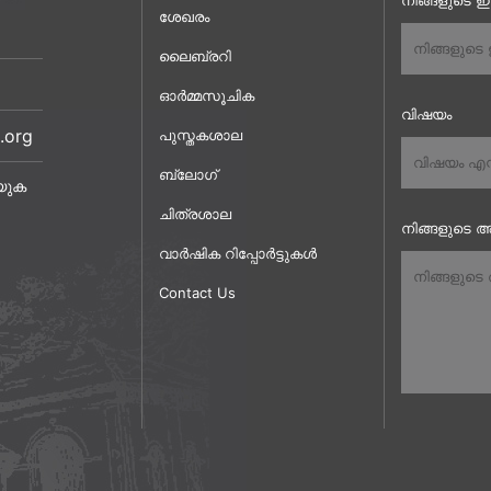
നിങ്ങളുടെ 
ശേഖരം
ലൈബ്രറി
ഓർമ്മസൂചിക
വിഷയം
.org
പുസ്തകശാല
ബ്ലോഗ്
യുക
ചിത്രശാല
നിങ്ങളുടെ അ
വാർഷിക റിപ്പോർട്ടുകൾ
Contact Us