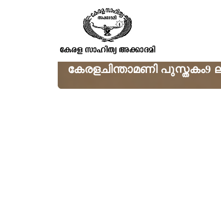
കേരളചിന്താമണി പുസ്തകം9 ലക