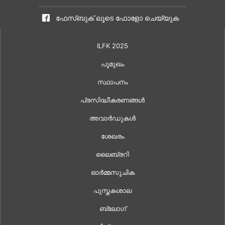
ഫേസ്ബുക് ലൂടെ ഫോളോ ചെയ്യുക
ILFK 2025
പൂമുഖം
സ്ഥാപനം
പ്രസിദ്ധീകരണങ്ങൾ
അവാർഡുകൾ
ശേഖരം
ലൈബ്രറി
ഓർമ്മസൂചിക
പുസ്തകശാല
ബ്ലോഗ്