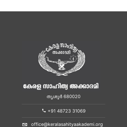
തൃശൂർ 680020
+91 48723 31069
office@keralasahityaakademi.org