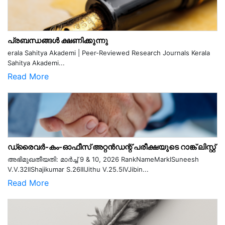
പ്രബന്ധങ്ങൾ ക്ഷണിക്കുന്നു
erala Sahitya Akademi | Peer-Reviewed Research Journals Kerala
Sahitya Akademi...
Read More
ഡ്രൈവർ-കം-ഓഫീസ് അറ്റൻഡന്റ് പരീക്ഷയുടെ റാങ്ക് ലിസ്റ്റ്
അഭിമുഖതീയതി: മാർച്ച് 9 & 10, 2026 RankNameMarkISuneesh
V.V.32IIShajikumar S.26IIIJithu V.25.5IVJibin...
Read More