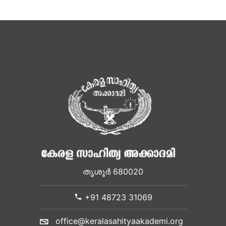
തൃശൂർ 680020
+91 48723 31069
office@keralasahityaakademi.org