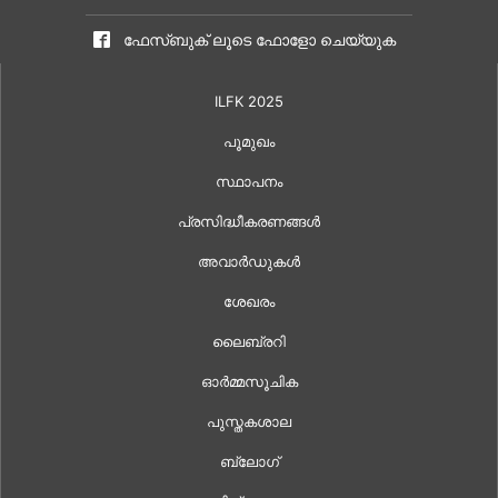
ഫേസ്ബുക് ലൂടെ ഫോളോ ചെയ്യുക
ILFK 2025
പൂമുഖം
സ്ഥാപനം
പ്രസിദ്ധീകരണങ്ങൾ
അവാർഡുകൾ
ശേഖരം
ലൈബ്രറി
ഓർമ്മസൂചിക
പുസ്തകശാല
ബ്ലോഗ്