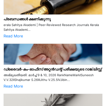
പ്രബന്ധങ്ങൾ ക്ഷണിക്കുന്നു
erala Sahitya Akademi | Peer-Reviewed Research Journals Kerala
Sahitya Akademi...
Read More
ഡ്രൈവർ-കം-ഓഫീസ് അറ്റൻഡന്റ് പരീക്ഷയുടെ റാങ്ക് ലിസ്റ്റ്
അഭിമുഖതീയതി: മാർച്ച് 9 & 10, 2026 RankNameMarkISuneesh
V.V.32IIShajikumar S.26IIIJithu V.25.5IVJibin...
Read More