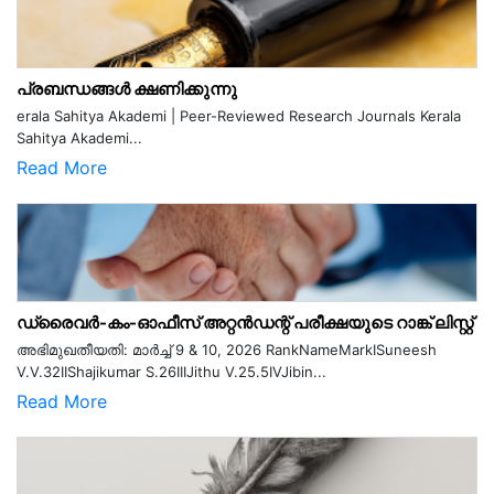
പ്രബന്ധങ്ങൾ ക്ഷണിക്കുന്നു
erala Sahitya Akademi | Peer-Reviewed Research Journals Kerala
Sahitya Akademi...
Read More
ഡ്രൈവർ-കം-ഓഫീസ് അറ്റൻഡന്റ് പരീക്ഷയുടെ റാങ്ക് ലിസ്റ്റ്
അഭിമുഖതീയതി: മാർച്ച് 9 & 10, 2026 RankNameMarkISuneesh
V.V.32IIShajikumar S.26IIIJithu V.25.5IVJibin...
Read More