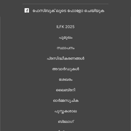
ഫേസ്ബുക് ലൂടെ ഫോളോ ചെയ്യുക
ILFK 2025
പൂമുഖം
സ്ഥാപനം
പ്രസിദ്ധീകരണങ്ങൾ
അവാർഡുകൾ
ശേഖരം
ലൈബ്രറി
ഓർമ്മസൂചിക
പുസ്തകശാല
ബ്ലോഗ്