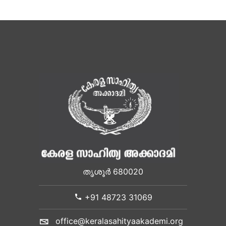
തൃശൂർ 680020
+91 48723 31069
office@keralasahityaakademi.org