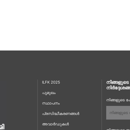
നിങ്ങളുടെ
ILFK 2025
നിർദ്ദേശങ്
പൂമുഖം
നിങ്ങളുടെ പേ
സ്ഥാപനം
പ്രസിദ്ധീകരണങ്ങൾ
അവാർഡുകൾ