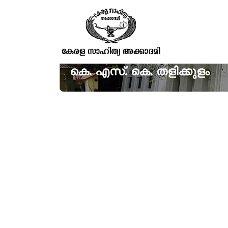
കെ. എസ്. കെ. തളിക്കുളം