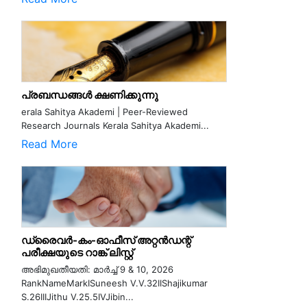
പ്രബന്ധങ്ങൾ ക്ഷണിക്കുന്നു
erala Sahitya Akademi | Peer-Reviewed
Research Journals Kerala Sahitya Akademi...
Read More
ഡ്രൈവർ-കം-ഓഫീസ് അറ്റൻഡന്റ്
പരീക്ഷയുടെ റാങ്ക് ലിസ്റ്റ്
അഭിമുഖതീയതി: മാർച്ച് 9 & 10, 2026
RankNameMarkISuneesh V.V.32IIShajikumar
S.26IIIJithu V.25.5IVJibin...