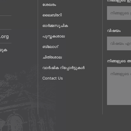
നിങ്ങളുടെ 
ശേഖരം
ലൈബ്രറി
ഓർമ്മസൂചിക
വിഷയം
.org
പുസ്തകശാല
ബ്ലോഗ്
യുക
ചിത്രശാല
നിങ്ങളുടെ അ
വാർഷിക റിപ്പോർട്ടുകൾ
Contact Us