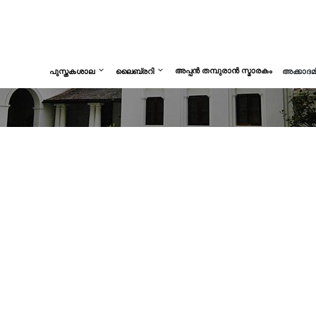
അപ്പൻ തമ്പുരാൻ സ്മാരകം
പുസ്തകശാല
ലൈബ്രറി
അക്കാദ