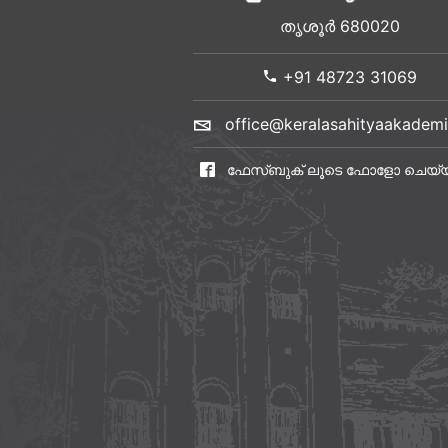
തൃശൂർ 680020
+91 48723 31069
office@keralasahityaakademi
ഫേസ്ബുക് ലൂടെ ഫോളോ ചെയ്