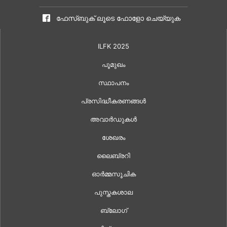
ഫേസ്ബുക് ലൂടെ ഫോളോ ചെയ്യുക
ILFK 2025
പൂമുഖം
സ്ഥാപനം
പ്രസിദ്ധീകരണങ്ങൾ
അവാർഡുകൾ
ശേഖരം
ലൈബ്രറി
ഓർമ്മസൂചിക
പുസ്തകശാല
ബ്ലോഗ്