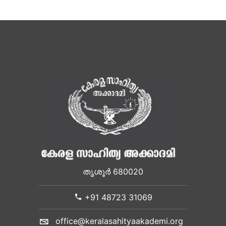
തൃശൂർ 680020
+91 48723 31069
office@keralasahityaakademi.org