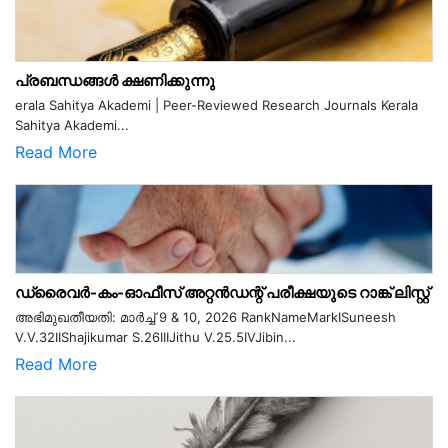
പ്രബന്ധങ്ങൾ ക്ഷണിക്കുന്നു
erala Sahitya Akademi | Peer-Reviewed Research Journals Kerala
Sahitya Akademi...
Read More
ഡ്രൈവർ-കം-ഓഫീസ് അറ്റൻഡന്റ് പരീക്ഷയുടെ റാങ്ക് ലിസ്റ്റ്
അഭിമുഖതീയതി: മാർച്ച് 9 & 10, 2026 RankNameMarkISuneesh
V.V.32IIShajikumar S.26IIIJithu V.25.5IVJibin...
Read More