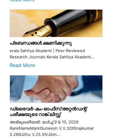
പ്രബന്ധങ്ങൾ ക്ഷണിക്കുന്നു
erala Sahitya Akademi | Peer-Reviewed
Research Journals Kerala Sahitya Akademi...
Read More
ഡ്രൈവർ-കം-ഓഫീസ് അറ്റൻഡന്റ്
പരീക്ഷയുടെ റാങ്ക് ലിസ്റ്റ്
അഭിമുഖതീയതി: മാർച്ച് 9 & 10, 2026
RankNameMarkISuneesh V.V.32IIShajikumar
S.26IIIJithu V.25.5IVJibin...