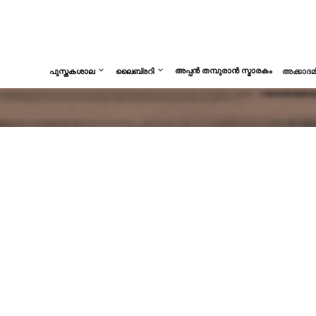
അപ്പൻ തമ്പുരാൻ സ്മാരകം
പുസ്തകശാല
ലൈബ്രറി
അക്കാദ