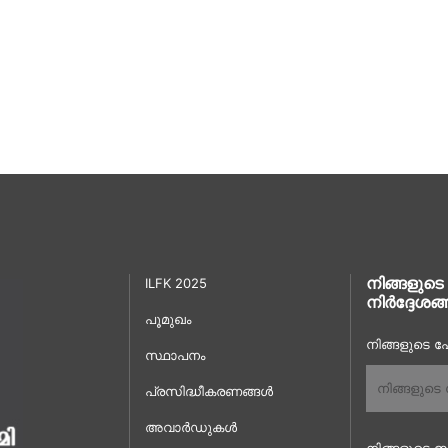
നിങ്ങളുടെ
ILFK 2025
നിർദ്ദേശങ്
പൂമുഖം
നിങ്ങളുടെ പേ
സ്ഥാപനം
പ്രസിദ്ധീകരണങ്ങൾ
അവാർഡുകൾ