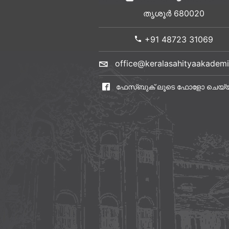
തൃശൂർ 680020
+91 48723 31069
office@keralasahityaakademi
ഫേസ്ബുക് ലൂടെ ഫോളോ ചെയ്