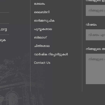
നിങ്ങളുടെ 
ശേഖരം
ലൈബ്രറി
ഓർമ്മസൂചിക
വിഷയം
.org
പുസ്തകശാല
ബ്ലോഗ്
യുക
ചിത്രശാല
നിങ്ങളുടെ അ
വാർഷിക റിപ്പോർട്ടുകൾ
Contact Us