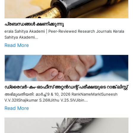
പ്രബന്ധങ്ങൾ ക്ഷണിക്കുന്നു
erala Sahitya Akademi | Peer-Reviewed Research Journals Kerala
Sahitya Akademi...
Read More
ഡ്രൈവർ-കം-ഓഫീസ് അറ്റൻഡന്റ് പരീക്ഷയുടെ റാങ്ക് ലിസ്റ്റ്
അഭിമുഖതീയതി: മാർച്ച് 9 & 10, 2026 RankNameMarkISuneesh
V.V.32IIShajikumar S.26IIIJithu V.25.5IVJibin...
Read More