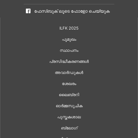
ഫേസ്ബുക് ലൂടെ ഫോളോ ചെയ്യുക
ILFK 2025
പൂമുഖം
സ്ഥാപനം
പ്രസിദ്ധീകരണങ്ങൾ
അവാർഡുകൾ
ശേഖരം
ലൈബ്രറി
ഓർമ്മസൂചിക
പുസ്തകശാല
ബ്ലോഗ്