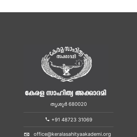
തൃശൂർ 680020
+91 48723 31069
office@keralasahityaakademi.org