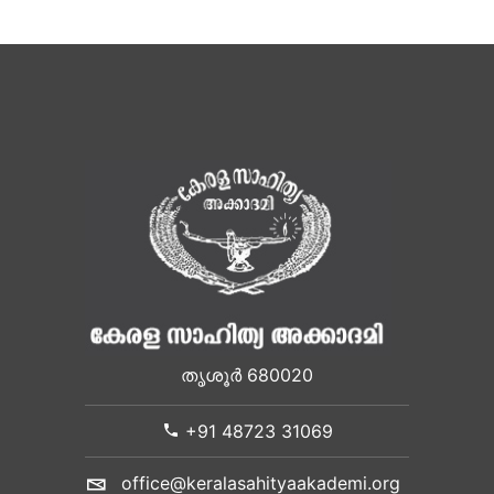
തൃശൂർ 680020
+91 48723 31069
office@keralasahityaakademi.org