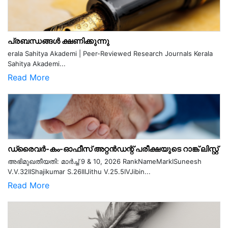
പ്രബന്ധങ്ങൾ ക്ഷണിക്കുന്നു
erala Sahitya Akademi | Peer-Reviewed Research Journals Kerala
Sahitya Akademi...
Read More
ഡ്രൈവർ-കം-ഓഫീസ് അറ്റൻഡന്റ് പരീക്ഷയുടെ റാങ്ക് ലിസ്റ്റ്
അഭിമുഖതീയതി: മാർച്ച് 9 & 10, 2026 RankNameMarkISuneesh
V.V.32IIShajikumar S.26IIIJithu V.25.5IVJibin...
Read More