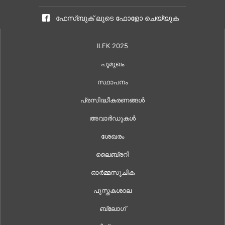
ഫേസ്ബുക് ലൂടെ ഫോളോ ചെയ്യുക
ILFK 2025
പൂമുഖം
സ്ഥാപനം
പ്രസിദ്ധീകരണങ്ങൾ
അവാർഡുകൾ
ശേഖരം
ലൈബ്രറി
ഓർമ്മസൂചിക
പുസ്തകശാല
ബ്ലോഗ്