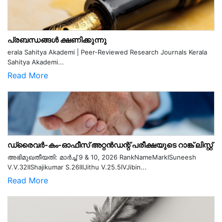
പ്രബന്ധങ്ങൾ ക്ഷണിക്കുന്നു
erala Sahitya Akademi | Peer-Reviewed Research Journals Kerala
Sahitya Akademi...
Read More
ഡ്രൈവർ-കം-ഓഫീസ് അറ്റൻഡന്റ് പരീക്ഷയുടെ റാങ്ക് ലിസ്റ്റ്
അഭിമുഖതീയതി: മാർച്ച് 9 & 10, 2026 RankNameMarkISuneesh
V.V.32IIShajikumar S.26IIIJithu V.25.5IVJibin...
Read More