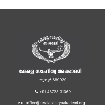
തൃശൂർ 680020
+91 48723 31069
office@keralasahityaakademi.org