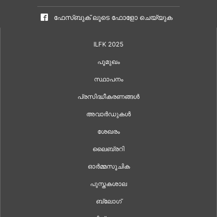
ഫേസ്ബുക് ലൂടെ ഫോളോ ചെയ്യുക
ILFK 2025
പൂമുഖം
സ്ഥാപനം
പ്രസിദ്ധീകരണങ്ങൾ
അവാർഡുകൾ
ശേഖരം
ലൈബ്രറി
ഓർമ്മസൂചിക
പുസ്തകശാല
ബ്ലോഗ്