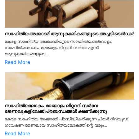
സാഹിത്യ അക്കാദമി ആനുകാലികങ്ങളുടെ അച്ചടി ടെൻഡർ
കേരള സാഹിത്യ അക്കാദമിയുടെ സാഹിത്യചക്രവാളം,
സാഹിത്യലോകം, മലയാളം ലിറ്റററി സർവേ എന്നീ
ആനുകാലികങ്ങളുടെ...
Read More
സാഹിത്യലോകം, മലയാളം ലിറ്റററി സർവേ
ജേണലുകളിലേക്ക് പ്രബന്ധങ്ങൾ ക്ഷണിക്കുന്നു
കേരള സാഹിത്യ അക്കാദമി പ്രസിദ്ധീകരിക്കുന്ന പിയര്‍ റിവ്യൂഡ്
ഗവേഷണ ജേണലായ സാഹിത്യലോകത്തിന്റെ വരും...
Read More