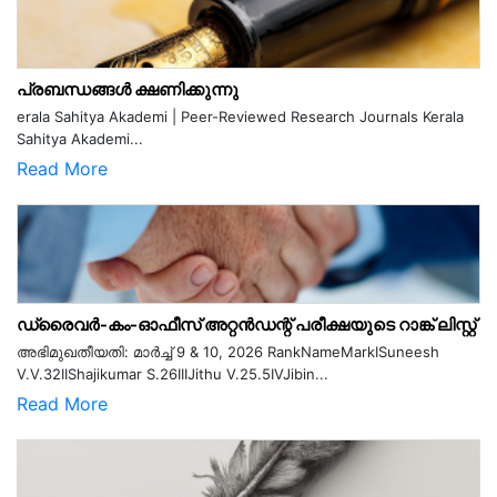
പ്രബന്ധങ്ങൾ ക്ഷണിക്കുന്നു
erala Sahitya Akademi | Peer-Reviewed Research Journals Kerala
Sahitya Akademi...
Read More
ഡ്രൈവർ-കം-ഓഫീസ് അറ്റൻഡന്റ് പരീക്ഷയുടെ റാങ്ക് ലിസ്റ്റ്
അഭിമുഖതീയതി: മാർച്ച് 9 & 10, 2026 RankNameMarkISuneesh
V.V.32IIShajikumar S.26IIIJithu V.25.5IVJibin...
Read More