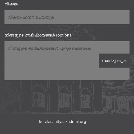
വിഷയം
നിങ്ങളുടെ അഭിപ്രായങ്ങൾ (optional)
keralasahityaakademi.org