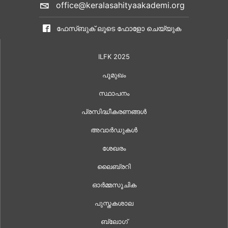
office@keralasahityaakademi.org
ഫേസ്ബുക് ലൂടെ ഫോളോ ചെയ്യുക
ILFK 2025
പൂമുഖം
സ്ഥാപനം
പ്രസിദ്ധീകരണങ്ങൾ
അവാർഡുകൾ
ശേഖരം
ലൈബ്രറി
ഓർമ്മസൂചിക
പുസ്തകശാല
ബ്ലോഗ്