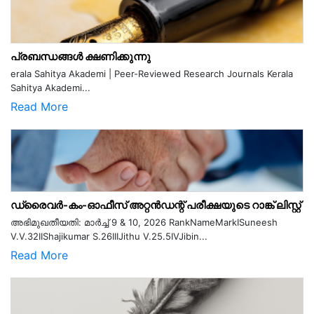
പ്രബന്ധങ്ങൾ ക്ഷണിക്കുന്നു
erala Sahitya Akademi | Peer-Reviewed Research Journals Kerala
Sahitya Akademi...
Read More
ഡ്രൈവർ-കം-ഓഫീസ് അറ്റൻഡന്റ് പരീക്ഷയുടെ റാങ്ക് ലിസ്റ്റ്
അഭിമുഖതീയതി: മാർച്ച് 9 & 10, 2026 RankNameMarkISuneesh
V.V.32IIShajikumar S.26IIIJithu V.25.5IVJibin...
Read More