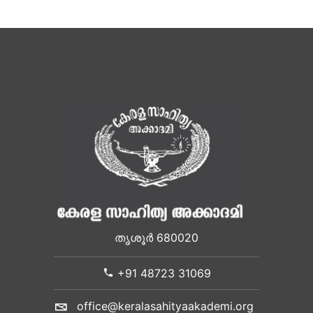
തൃശൂർ 680020
+91 48723 31069
office@keralasahityaakademi.org