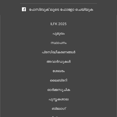
ഫേസ്ബുക് ലൂടെ ഫോളോ ചെയ്യുക
ILFK 2025
പൂമുഖം
സ്ഥാപനം
പ്രസിദ്ധീകരണങ്ങൾ
അവാർഡുകൾ
ശേഖരം
ലൈബ്രറി
ഓർമ്മസൂചിക
പുസ്തകശാല
ബ്ലോഗ്