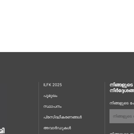
നിങ്ങളുടെ
ILFK 2025
നിർദ്ദേശങ്
പൂമുഖം
നിങ്ങളുടെ പേ
സ്ഥാപനം
പ്രസിദ്ധീകരണങ്ങൾ
അവാർഡുകൾ