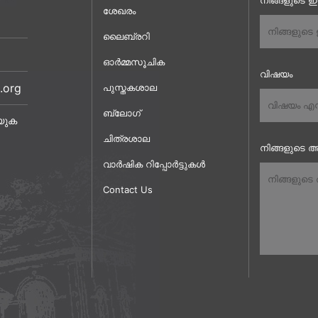
നിങ്ങളുടെ 
ശേഖരം
ലൈബ്രറി
ഓർമ്മസൂചിക
വിഷയം
.org
പുസ്തകശാല
ബ്ലോഗ്
യുക
ചിത്രശാല
നിങ്ങളുടെ അ
വാർഷിക റിപ്പോർട്ടുകൾ
Contact Us