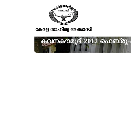
കവനകൗമുദി 2012 ഫെബ്രു-