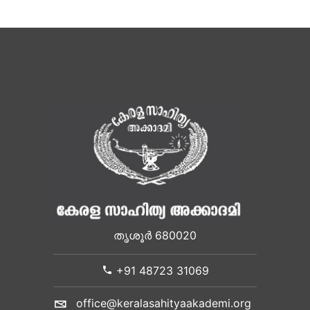
തൃശൂർ 680020
+91 48723 31069
office@keralasahityaakademi.org