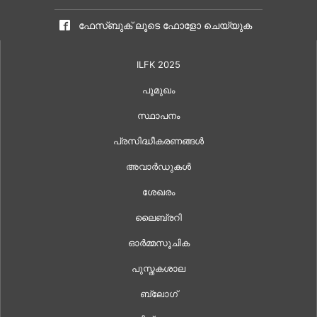
ഫേസ്ബുക് ലൂടെ ഫോളോ ചെയ്യുക
ILFK 2025
പൂമുഖം
സ്ഥാപനം
പ്രസിദ്ധീകരണങ്ങൾ
അവാർഡുകൾ
ശേഖരം
ലൈബ്രറി
ഓർമ്മസൂചിക
പുസ്തകശാല
ബ്ലോഗ്