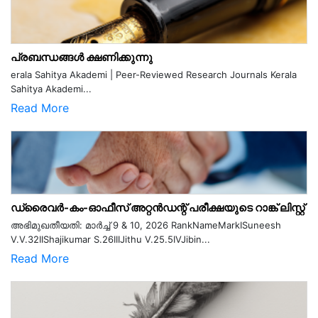
പ്രബന്ധങ്ങൾ ക്ഷണിക്കുന്നു
erala Sahitya Akademi | Peer-Reviewed Research Journals Kerala
Sahitya Akademi...
Read More
ഡ്രൈവർ-കം-ഓഫീസ് അറ്റൻഡന്റ് പരീക്ഷയുടെ റാങ്ക് ലിസ്റ്റ്
അഭിമുഖതീയതി: മാർച്ച് 9 & 10, 2026 RankNameMarkISuneesh
V.V.32IIShajikumar S.26IIIJithu V.25.5IVJibin...
Read More