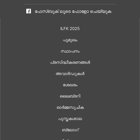
ഫേസ്ബുക് ലൂടെ ഫോളോ ചെയ്യുക
ILFK 2025
പൂമുഖം
സ്ഥാപനം
പ്രസിദ്ധീകരണങ്ങൾ
അവാർഡുകൾ
ശേഖരം
ലൈബ്രറി
ഓർമ്മസൂചിക
പുസ്തകശാല
ബ്ലോഗ്