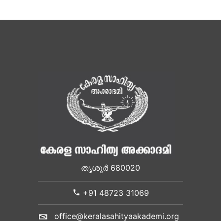
തൃശൂർ 680020
+91 48723 31069
office@keralasahityaakademi.org