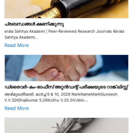
പ്രബന്ധങ്ങൾ ക്ഷണിക്കുന്നു
erala Sahitya Akademi | Peer-Reviewed Research Journals Kerala
Sahitya Akademi...
Read More
ഡ്രൈവർ-കം-ഓഫീസ് അറ്റൻഡന്റ് പരീക്ഷയുടെ റാങ്ക് ലിസ്റ്റ്
അഭിമുഖതീയതി: മാർച്ച് 9 & 10, 2026 RankNameMarkISuneesh
V.V.32IIShajikumar S.26IIIJithu V.25.5IVJibin...
Read More