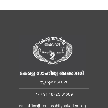
തൃശൂർ 680020
+91 48723 31069
office@keralasahityaakademi.org