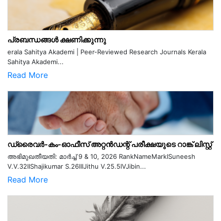
പ്രബന്ധങ്ങൾ ക്ഷണിക്കുന്നു
erala Sahitya Akademi | Peer-Reviewed Research Journals Kerala
Sahitya Akademi...
Read More
ഡ്രൈവർ-കം-ഓഫീസ് അറ്റൻഡന്റ് പരീക്ഷയുടെ റാങ്ക് ലിസ്റ്റ്
അഭിമുഖതീയതി: മാർച്ച് 9 & 10, 2026 RankNameMarkISuneesh
V.V.32IIShajikumar S.26IIIJithu V.25.5IVJibin...
Read More