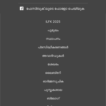
ഫേസ്ബുക് ലൂടെ ഫോളോ ചെയ്യുക
ILFK 2025
പൂമുഖം
സ്ഥാപനം
പ്രസിദ്ധീകരണങ്ങൾ
അവാർഡുകൾ
ശേഖരം
ലൈബ്രറി
ഓർമ്മസൂചിക
പുസ്തകശാല
ബ്ലോഗ്