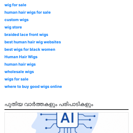
wig for sale
human hair wigs for sale
custom wigs
wig store
braided lace front wigs
best human hair wig websites
best wigs for black women
Human Hair Wigs
human hair wigs
wholesale wigs
wigs for sale
where to buy good wigs online
പുതിയ വാർത്തകളും പരിപാടികളും