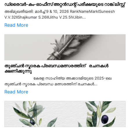
ഡ്രൈവർ-കം-ഓഫീസ് അറ്റൻഡന്റ് പരീക്ഷയുടെ റാങ്ക് ലിസ്റ്റ്
അഭിമുഖതീയതി: മാർച്ച് 9 & 10, 2026 RankNameMarkISuneesh
V.V.32IIShajikumar S.26IIIJithu V.25.5IVJibin...
Read More
തുഞ്ചൻ സ്മാരക പ്രബന്ധമത്സരത്തിന് രചനകൾ
ക്ഷണിക്കുന്നു
കേരള സാഹിത്യ അക്കാദമിയുടെ 2025-ലെ
തുഞ്ചൻ സ്മാരക പ്രബന്ധ മത്സരത്തിന് രചനകൾ...
Read More