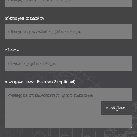
നിങ്ങളുടെ ഇമെയിൽ
വിഷയം
നിങ്ങളുടെ അഭിപ്രായങ്ങൾ (optional)