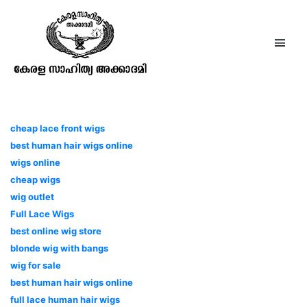
ഒരു കുമരകംകാരന്റെ
കുരുത്തംകെട്ട ലിഖിതങ്ങൾ
cheap lace front wigs
best human hair wigs online
wigs online
cheap wigs
wig outlet
Full Lace Wigs
best online wig store
blonde wig with bangs
wig for sale
best human hair wigs online
full lace human hair wigs