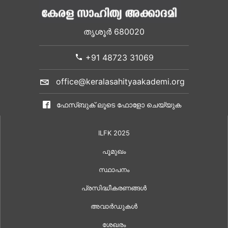
തൃശൂർ 680020
+91 48723 31069
office@keralasahityaakademi.org
ഫേസ്ബുക് ലൂടെ ഫോളോ ചെയ്യുക
ILFK 2025
പൂമുഖം
സ്ഥാപനം
പ്രസിദ്ധീകരണങ്ങൾ
അവാർഡുകൾ
ശേഖരം