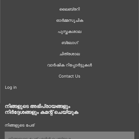
ലൈബ്രറി
ഓർമ്മസൂചിക
പുസ്തകശാല
ബ്ലോഗ്
ചിത്രശാല
വാർഷിക റിപ്പോർട്ടുകൾ
Contact Us
Log in
നിങ്ങളുടെ അഭിപ്രായങ്ങളും
നിർദ്ദേശങ്ങളും കമന്റ് ചെയ്യുക
നിങ്ങളുടെ പേര്