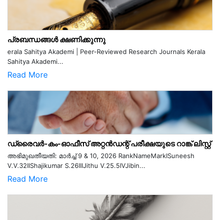
പ്രബന്ധങ്ങൾ ക്ഷണിക്കുന്നു
erala Sahitya Akademi | Peer-Reviewed Research Journals Kerala
Sahitya Akademi...
Read More
ഡ്രൈവർ-കം-ഓഫീസ് അറ്റൻഡന്റ് പരീക്ഷയുടെ റാങ്ക് ലിസ്റ്റ്
അഭിമുഖതീയതി: മാർച്ച് 9 & 10, 2026 RankNameMarkISuneesh
V.V.32IIShajikumar S.26IIIJithu V.25.5IVJibin...
Read More