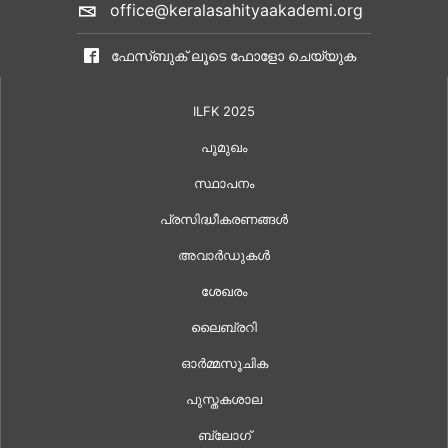
office@keralasahityaakademi.org
ഫേസ്ബുക് ലൂടെ ഫോളോ ചെയ്യുക
ILFK 2025
പൂമുഖം
സ്ഥാപനം
പ്രസിദ്ധീകരണങ്ങൾ
അവാർഡുകൾ
ശേഖരം
ലൈബ്രറി
ഓർമ്മസൂചിക
പുസ്തകശാല
ബ്ലോഗ്