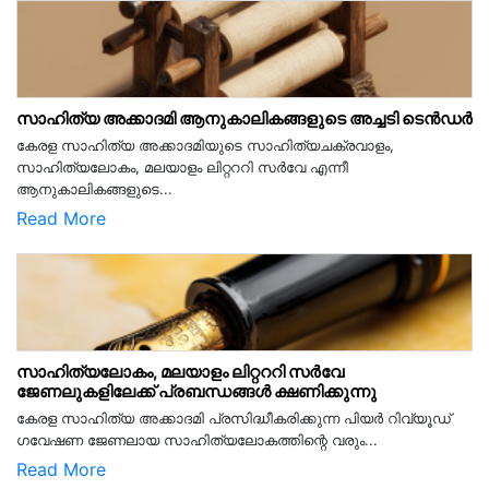
സാഹിത്യ അക്കാദമി ആനുകാലികങ്ങളുടെ അച്ചടി ടെൻഡർ
കേരള സാഹിത്യ അക്കാദമിയുടെ സാഹിത്യചക്രവാളം,
സാഹിത്യലോകം, മലയാളം ലിറ്റററി സർവേ എന്നീ
ആനുകാലികങ്ങളുടെ...
Read More
സാഹിത്യലോകം, മലയാളം ലിറ്റററി സർവേ
ജേണലുകളിലേക്ക് പ്രബന്ധങ്ങൾ ക്ഷണിക്കുന്നു
കേരള സാഹിത്യ അക്കാദമി പ്രസിദ്ധീകരിക്കുന്ന പിയര്‍ റിവ്യൂഡ്
ഗവേഷണ ജേണലായ സാഹിത്യലോകത്തിന്റെ വരും...
Read More