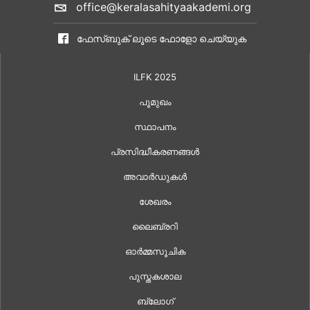
office@keralasahityaakademi.org
ഫേസ്ബുക് ലൂടെ ഫോളോ ചെയ്യുക
ILFK 2025
പൂമുഖം
സ്ഥാപനം
പ്രസിദ്ധീകരണങ്ങൾ
അവാർഡുകൾ
ശേഖരം
ലൈബ്രറി
ഓർമ്മസൂചിക
പുസ്തകശാല
ബ്ലോഗ്