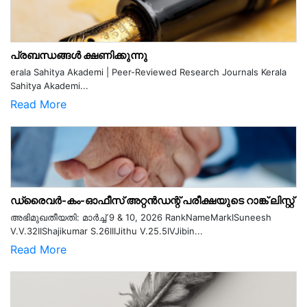
പ്രബന്ധങ്ങൾ ക്ഷണിക്കുന്നു
erala Sahitya Akademi | Peer-Reviewed Research Journals Kerala
Sahitya Akademi...
Read More
ഡ്രൈവർ-കം-ഓഫീസ് അറ്റൻഡന്റ് പരീക്ഷയുടെ റാങ്ക് ലിസ്റ്റ്
അഭിമുഖതീയതി: മാർച്ച് 9 & 10, 2026 RankNameMarkISuneesh
V.V.32IIShajikumar S.26IIIJithu V.25.5IVJibin...
Read More