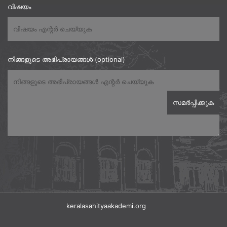
വിഷയം
നിങ്ങളുടെ അഭിപ്രായങ്ങൾ (optional)
keralasahityaakademi.org