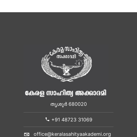
തൃശൂർ 680020
+91 48723 31069
office@keralasahityaakademi.org