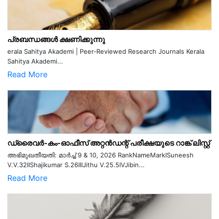
പ്രബന്ധങ്ങൾ ക്ഷണിക്കുന്നു
erala Sahitya Akademi | Peer-Reviewed Research Journals Kerala
Sahitya Akademi...
Read More
ഡ്രൈവർ-കം-ഓഫീസ് അറ്റൻഡന്റ് പരീക്ഷയുടെ റാങ്ക് ലിസ്റ്റ്
അഭിമുഖതീയതി: മാർച്ച് 9 & 10, 2026 RankNameMarkISuneesh
V.V.32IIShajikumar S.26IIIJithu V.25.5IVJibin...
Read More