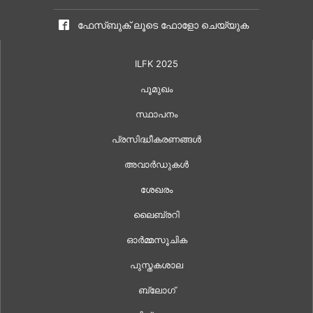
ഫേസ്ബുക് ലൂടെ ഫോളോ ചെയ്യുക
ILFK 2025
പൂമുഖം
സ്ഥാപനം
പ്രസിദ്ധീകരണങ്ങൾ
അവാർഡുകൾ
ശേഖരം
ലൈബ്രറി
ഓർമ്മസൂചിക
പുസ്തകശാല
ബ്ലോഗ്