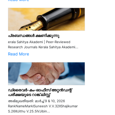
പ്രബന്ധങ്ങൾ ക്ഷണിക്കുന്നു
erala Sahitya Akademi | Peer-Reviewed
Research Journals Kerala Sahitya Akademi...
Read More
ഡ്രൈവർ-കം-ഓഫീസ് അറ്റൻഡന്റ്
പരീക്ഷയുടെ റാങ്ക് ലിസ്റ്റ്
അഭിമുഖതീയതി: മാർച്ച് 9 & 10, 2026
RankNameMarkISuneesh V.V.32IIShajikumar
S.26IIIJithu V.25.5IVJibin...