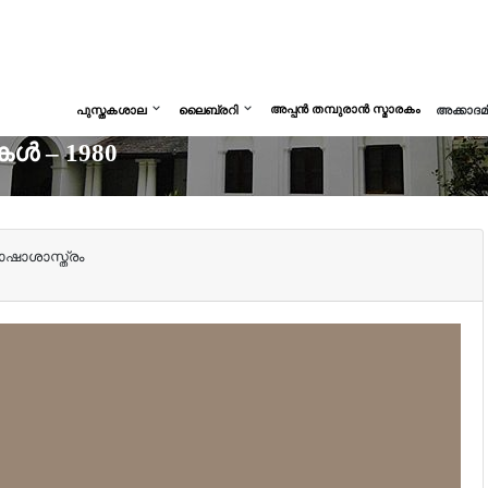
അപ്പൻ തമ്പുരാൻ സ്മാരകം
പുസ്തകശാല
ലൈബ്രറി
അക്കാദ
ൾ – 1980
ഷാശാസ്ത്രം