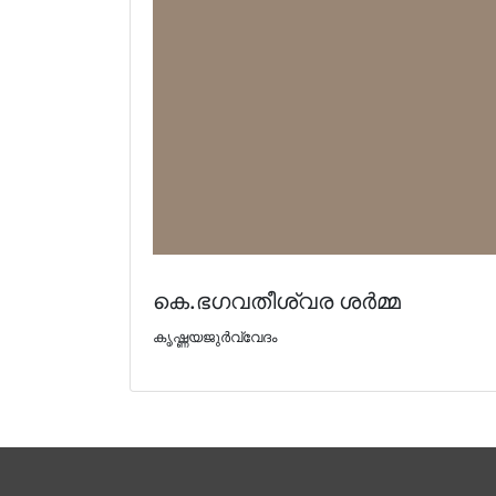
കെ.ഭഗവതീശ്വര ശര്‍മ്മ
കൃഷ്ണയജുര്‍വ്വേദം