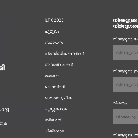
നിങ്ങളുടെ
ILFK 2025
നിർദ്ദേശങ്
പൂമുഖം
നിങ്ങളുടെ പേ
സ്ഥാപനം
പ്രസിദ്ധീകരണങ്ങൾ
അവാർഡുകൾ
നിങ്ങളുടെ 
ശേഖരം
ലൈബ്രറി
ഓർമ്മസൂചിക
വിഷയം
.org
പുസ്തകശാല
ബ്ലോഗ്
യുക
ചിത്രശാല
നിങ്ങളുടെ അ