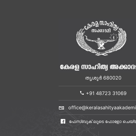
തൃശൂർ 680020
+91 48723 31069
office@keralasahityaakademi
ഫേസ്ബുക് ലൂടെ ഫോളോ ചെയ്