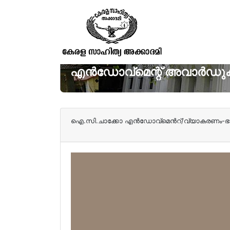
എൻഡോവ്മെന്റ് അവാർഡുക
ഐ.സി.ചാക്കോ എന്‍ഡോവ്മെന്‍റ്/വ്യാകരണം-ഭാ