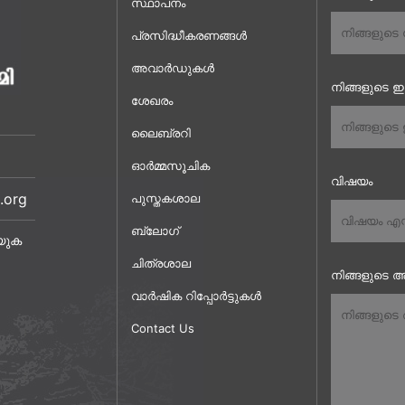
സ്ഥാപനം
പ്രസിദ്ധീകരണങ്ങൾ
അവാർഡുകൾ
നിങ്ങളുടെ 
ശേഖരം
ലൈബ്രറി
ഓർമ്മസൂചിക
വിഷയം
.org
പുസ്തകശാല
ബ്ലോഗ്
യുക
ചിത്രശാല
നിങ്ങളുടെ അ
വാർഷിക റിപ്പോർട്ടുകൾ
Contact Us