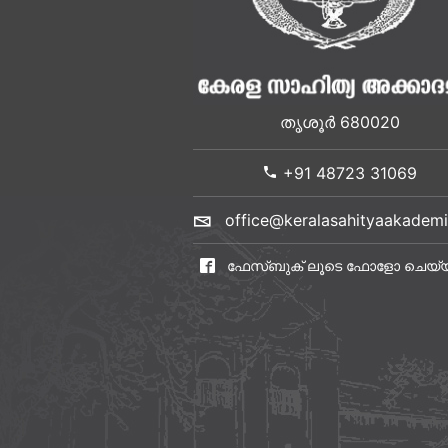
തൃശൂർ 680020
+91 48723 31069
office@keralasahityaakademi
ഫേസ്ബുക് ലൂടെ ഫോളോ ചെയ്