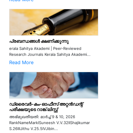
പ്രബന്ധങ്ങൾ ക്ഷണിക്കുന്നു
erala Sahitya Akademi | Peer-Reviewed
Research Journals Kerala Sahitya Akademi...
Read More
ഡ്രൈവർ-കം-ഓഫീസ് അറ്റൻഡന്റ്
പരീക്ഷയുടെ റാങ്ക് ലിസ്റ്റ്
അഭിമുഖതീയതി: മാർച്ച് 9 & 10, 2026
RankNameMarkISuneesh V.V.32IIShajikumar
S.26IIIJithu V.25.5IVJibin...