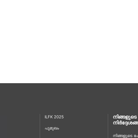
നിങ്ങളുടെ
ILFK 2025
നിർദ്ദേശങ്
പൂമുഖം
നിങ്ങളുടെ പേ