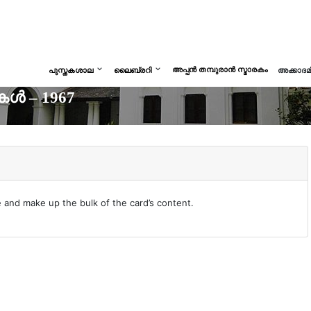
അപ്പൻ തമ്പുരാൻ സ്മാരകം
പുസ്തകശാല
ലൈബ്രറി
അക്കാദ
ൾ – 1967
e and make up the bulk of the card’s content.