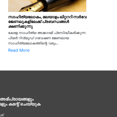
സാഹിത്യലോകം, മലയാളം ലിറ്റററി സർവേ
ജേണലുകളിലേക്ക് പ്രബന്ധങ്ങൾ
ക്ഷണിക്കുന്നു
കേരള സാഹിത്യ അക്കാദമി പ്രസിദ്ധീകരിക്കുന്ന
പിയര്‍ റിവ്യൂഡ് ഗവേഷണ ജേണലായ
സാഹിത്യലോകത്തിന്റെ വരും...
Read More
 അഭിപ്രായങ്ങളും
ങളും കമന്റ് ചെയ്യുക
ര്