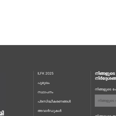
നിങ്ങളുടെ
ILFK 2025
നിർദ്ദേശങ്
പൂമുഖം
നിങ്ങളുടെ പേ
സ്ഥാപനം
പ്രസിദ്ധീകരണങ്ങൾ
അവാർഡുകൾ