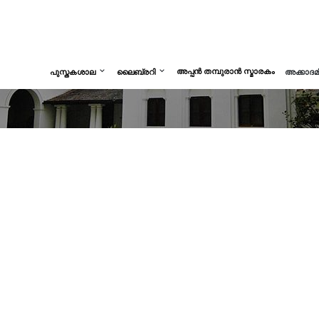
അപ്പൻ തമ്പുരാൻ സ്മാരകം
പുസ്തകശാല
ലൈബ്രറി
അക്കാദ