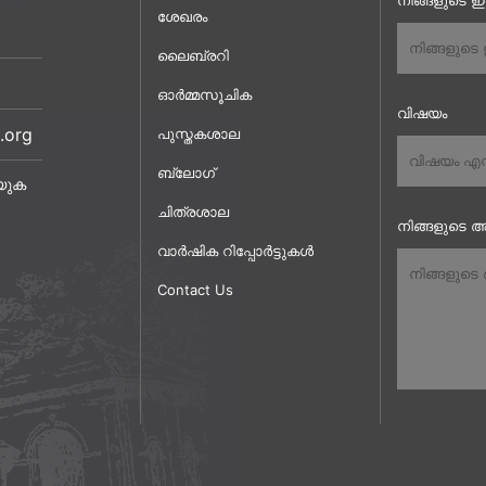
നിങ്ങളുടെ 
ശേഖരം
ലൈബ്രറി
ഓർമ്മസൂചിക
വിഷയം
.org
പുസ്തകശാല
ബ്ലോഗ്
യുക
ചിത്രശാല
നിങ്ങളുടെ അ
വാർഷിക റിപ്പോർട്ടുകൾ
Contact Us