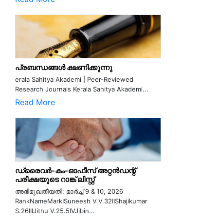
പ്രബന്ധങ്ങൾ ക്ഷണിക്കുന്നു
erala Sahitya Akademi | Peer-Reviewed
Research Journals Kerala Sahitya Akademi...
Read More
ഡ്രൈവർ-കം-ഓഫീസ് അറ്റൻഡന്റ്
പരീക്ഷയുടെ റാങ്ക് ലിസ്റ്റ്
അഭിമുഖതീയതി: മാർച്ച് 9 & 10, 2026
RankNameMarkISuneesh V.V.32IIShajikumar
S.26IIIJithu V.25.5IVJibin...