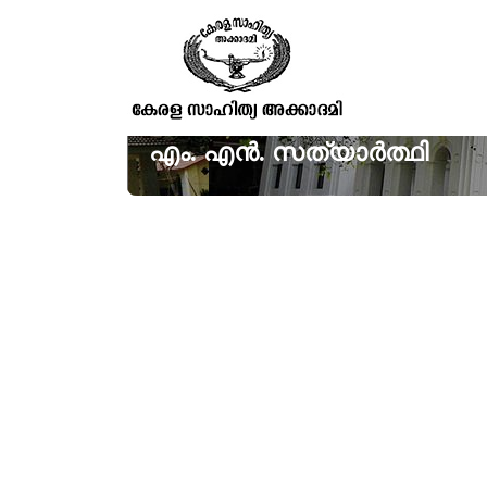
എം. എൻ. സത്യാർത്ഥി