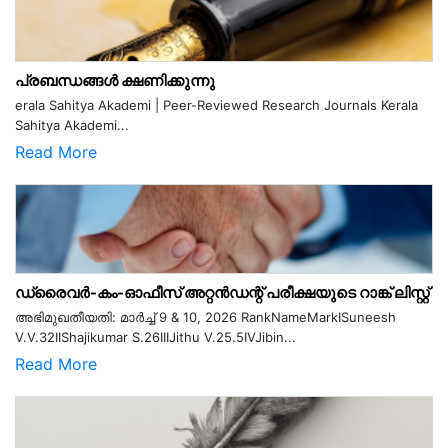
പ്രബന്ധങ്ങൾ ക്ഷണിക്കുന്നു
erala Sahitya Akademi | Peer-Reviewed Research Journals Kerala
Sahitya Akademi...
Read More
ഡ്രൈവർ-കം-ഓഫീസ് അറ്റൻഡന്റ് പരീക്ഷയുടെ റാങ്ക് ലിസ്റ്റ്
അഭിമുഖതീയതി: മാർച്ച് 9 & 10, 2026 RankNameMarkISuneesh
V.V.32IIShajikumar S.26IIIJithu V.25.5IVJibin...
Read More