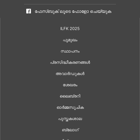
ഫേസ്ബുക് ലൂടെ ഫോളോ ചെയ്യുക
ILFK 2025
പൂമുഖം
സ്ഥാപനം
പ്രസിദ്ധീകരണങ്ങൾ
അവാർഡുകൾ
ശേഖരം
ലൈബ്രറി
ഓർമ്മസൂചിക
പുസ്തകശാല
ബ്ലോഗ്