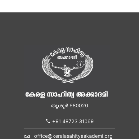
തൃശൂർ 680020
+91 48723 31069
office@keralasahityaakademi.org