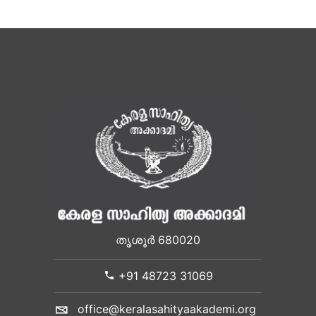
തൃശൂർ 680020
+91 48723 31069
office@keralasahityaakademi.org