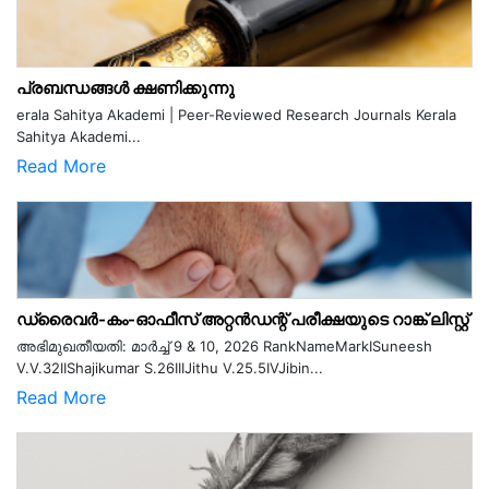
പ്രബന്ധങ്ങൾ ക്ഷണിക്കുന്നു
erala Sahitya Akademi | Peer-Reviewed Research Journals Kerala
Sahitya Akademi...
Read More
ഡ്രൈവർ-കം-ഓഫീസ് അറ്റൻഡന്റ് പരീക്ഷയുടെ റാങ്ക് ലിസ്റ്റ്
അഭിമുഖതീയതി: മാർച്ച് 9 & 10, 2026 RankNameMarkISuneesh
V.V.32IIShajikumar S.26IIIJithu V.25.5IVJibin...
Read More