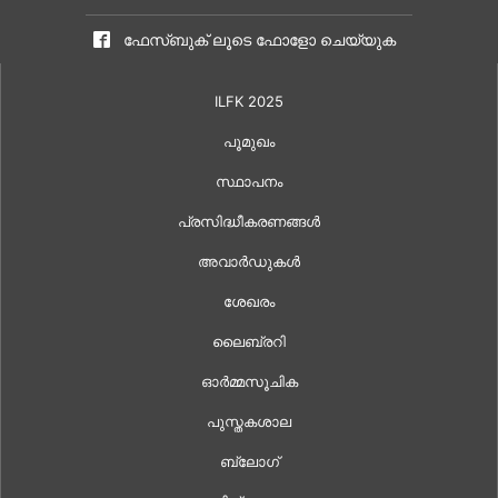
ഫേസ്ബുക് ലൂടെ ഫോളോ ചെയ്യുക
ILFK 2025
പൂമുഖം
സ്ഥാപനം
പ്രസിദ്ധീകരണങ്ങൾ
അവാർഡുകൾ
ശേഖരം
ലൈബ്രറി
ഓർമ്മസൂചിക
പുസ്തകശാല
ബ്ലോഗ്