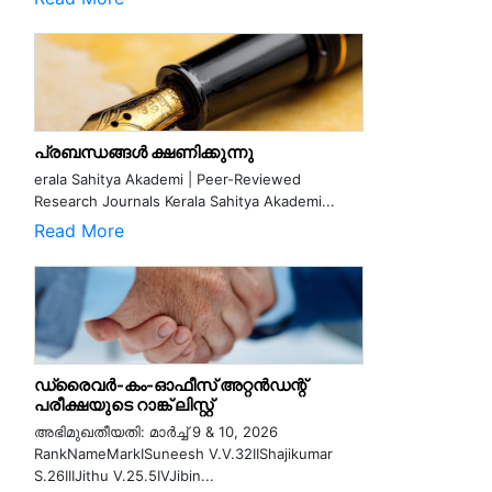
പ്രബന്ധങ്ങൾ ക്ഷണിക്കുന്നു
erala Sahitya Akademi | Peer-Reviewed
Research Journals Kerala Sahitya Akademi...
Read More
ഡ്രൈവർ-കം-ഓഫീസ് അറ്റൻഡന്റ്
പരീക്ഷയുടെ റാങ്ക് ലിസ്റ്റ്
അഭിമുഖതീയതി: മാർച്ച് 9 & 10, 2026
RankNameMarkISuneesh V.V.32IIShajikumar
S.26IIIJithu V.25.5IVJibin...