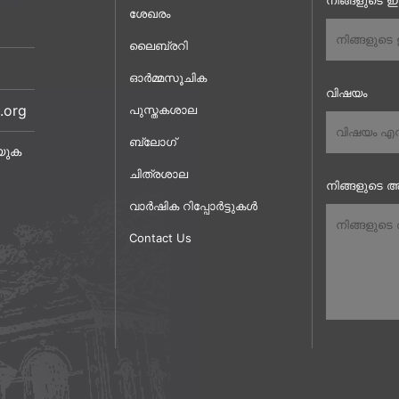
നിങ്ങളുടെ 
ശേഖരം
ലൈബ്രറി
ഓർമ്മസൂചിക
വിഷയം
.org
പുസ്തകശാല
ബ്ലോഗ്
യുക
ചിത്രശാല
നിങ്ങളുടെ അ
വാർഷിക റിപ്പോർട്ടുകൾ
Contact Us