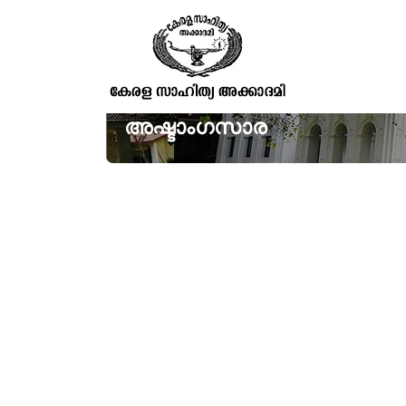
അഷ്ടാംഗസാര