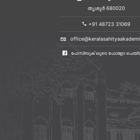
തൃശൂർ 680020
+91 48723 31069
office@keralasahityaakademi
ഫേസ്ബുക് ലൂടെ ഫോളോ ചെയ്