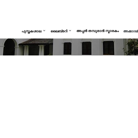
അപ്പൻ തമ്പുരാൻ സ്മാരകം
പുസ്തകശാല
ലൈബ്രറി
അക്കാദ