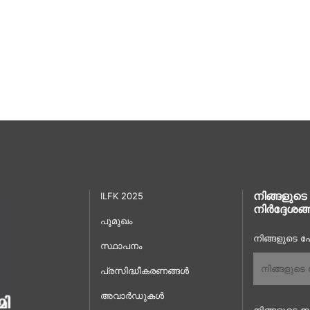
നിങ്ങളുടെ
ILFK 2025
നിർദ്ദേശങ്
പൂമുഖം
നിങ്ങളുടെ പേ
സ്ഥാപനം
പ്രസിദ്ധീകരണങ്ങൾ
അവാർഡുകൾ