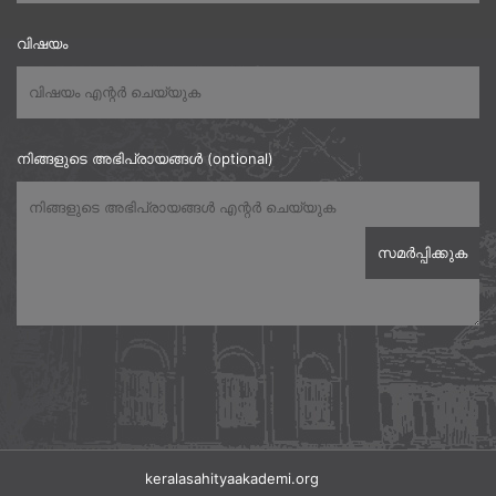
വിഷയം
നിങ്ങളുടെ അഭിപ്രായങ്ങൾ (optional)
keralasahityaakademi.org