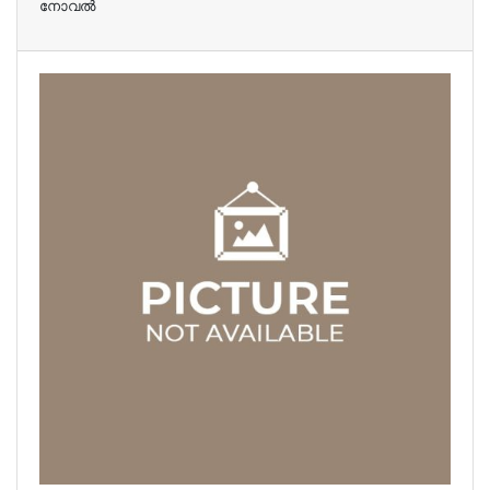
നോവല്‍