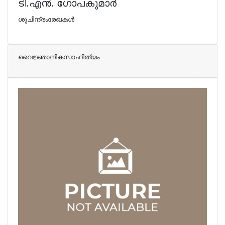
ടി.എന്‍. ഗോപകുമാര്‍
ശുചീന്ദ്രംരേഖകള്‍
വൈജ്ഞാനികസാഹിത്യം