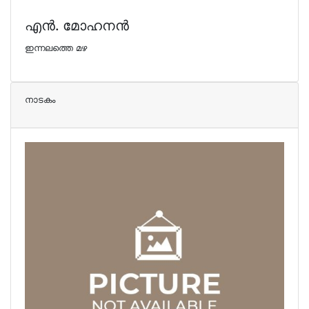
എന്‍. മോഹനന്‍
ഇന്നലത്തെ മഴ
നാടകം