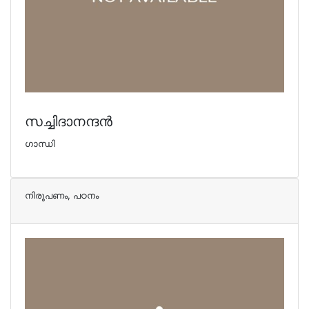
സച്ചിദാനന്ദന്‍
ഗാന്ധി
നിരൂപണം, പഠനം