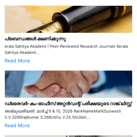
പ്രബന്ധങ്ങൾ ക്ഷണിക്കുന്നു
erala Sahitya Akademi | Peer-Reviewed Research Journals Kerala
Sahitya Akademi...
Read More
ഡ്രൈവർ-കം-ഓഫീസ് അറ്റൻഡന്റ് പരീക്ഷയുടെ റാങ്ക് ലിസ്റ്റ്
അഭിമുഖതീയതി: മാർച്ച് 9 & 10, 2026 RankNameMarkISuneesh
V.V.32IIShajikumar S.26IIIJithu V.25.5IVJibin...
Read More