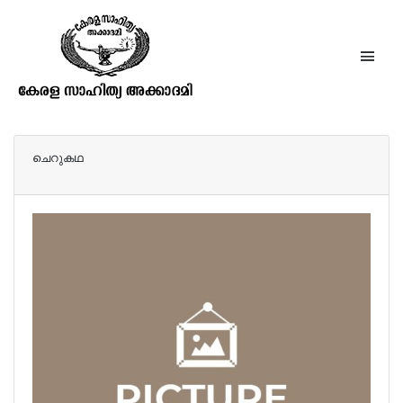
അക്കാഡമി അവാർഡുകൾ – 1998
ചെറുകഥ