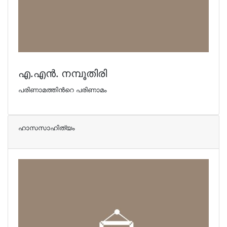
എ.എന്‍. നമ്പൂതിരി
പരിണാമത്തിന്‍റെ പരിണാമം
ഹാസസാഹിത്യം