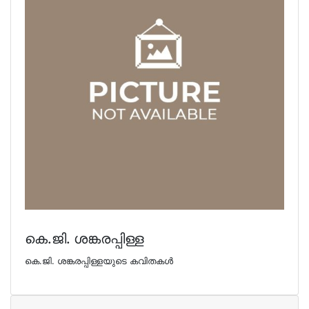
കെ.ജി. ശങ്കരപ്പിള്ള
കെ.ജി. ശങ്കരപ്പിള്ളയുടെ കവിതകള്‍