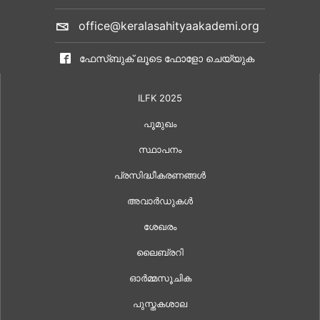
office@keralasahityaakademi.org
ഫേസ്ബുക് ലൂടെ ഫോളോ ചെയ്യുക
ILFK 2025
പൂമുഖം
സ്ഥാപനം
പ്രസിദ്ധീകരണങ്ങൾ
അവാർഡുകൾ
ശേഖരം
ലൈബ്രറി
ഓർമ്മസൂചിക
പുസ്തകശാല