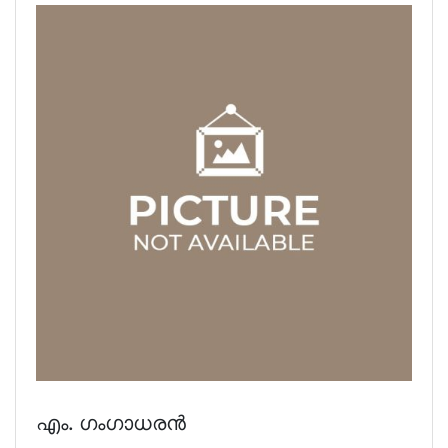
എം. ഗംഗാധരന്‍