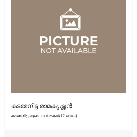
കടമ്മനിട്ട രാമകൃഷ്ണന്‍
കടമ്മനിട്ടയുടെ കവിതകള്‍ (2 ഭാഗം)