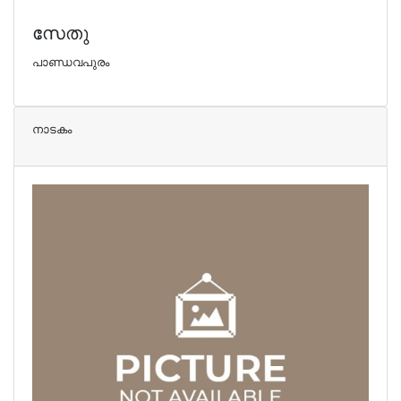
സേതു
പാണ്ഡവപുരം
നാടകം