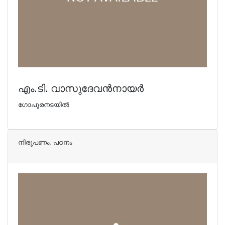
എം.ടി. വാസുദേവന്‍നായര്‍
ഗോപുരനടയില്‍
നിരൂപണം, പഠനം