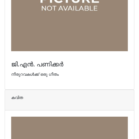
ജി.എന്‍. പണിക്കര്‍
നീരുറവകള്‍ക്ക് ഒരു ഗീതം
കവിത