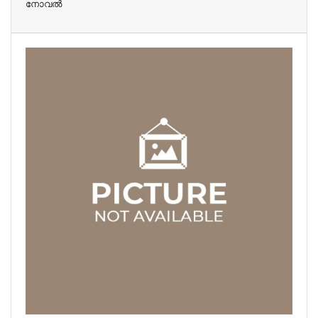
നോവല്‍