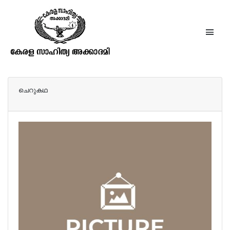
അക്കാഡമി അവാർഡുകൾ – 1982
ചെറുകഥ