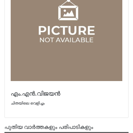
എം.എന്‍.വിജയന്‍
ചിതയിലെ വെളിച്ചം
പുതിയ വാർത്തകളും പരിപാടികളും