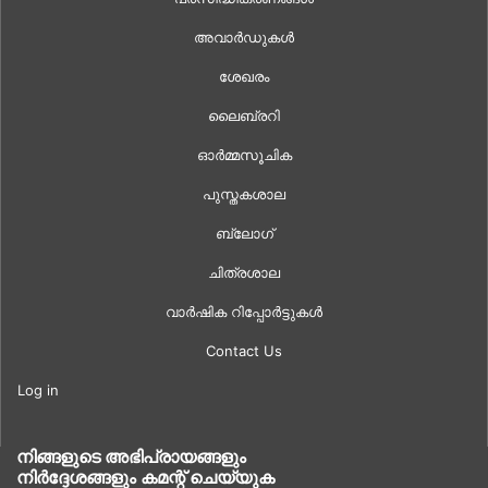
അവാർഡുകൾ
ശേഖരം
ലൈബ്രറി
ഓർമ്മസൂചിക
പുസ്തകശാല
ബ്ലോഗ്
ചിത്രശാല
വാർഷിക റിപ്പോർട്ടുകൾ
Contact Us
Log in
നിങ്ങളുടെ അഭിപ്രായങ്ങളും
നിർദ്ദേശങ്ങളും കമന്റ് ചെയ്യുക