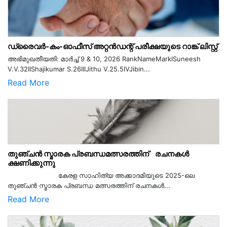
ഡ്രൈവർ-കം-ഓഫീസ് അറ്റൻഡന്റ് പരീക്ഷയുടെ റാങ്ക് ലിസ്റ്റ്
അഭിമുഖതീയതി: മാർച്ച് 9 & 10, 2026 RankNameMarkISuneesh
V.V.32IIShajikumar S.26IIIJithu V.25.5IVJibin...
Read More
തുഞ്ചൻ സ്മാരക പ്രബന്ധമത്സരത്തിന് രചനകൾ
ക്ഷണിക്കുന്നു
കേരള സാഹിത്യ അക്കാദമിയുടെ 2025-ലെ
തുഞ്ചൻ സ്മാരക പ്രബന്ധ മത്സരത്തിന് രചനകൾ...
Read More