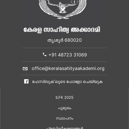
തൃശൂർ 680020
+91 48723 31069
office@keralasahityaakademi.org
ഫേസ്ബുക് ലൂടെ ഫോളോ ചെയ്യുക
ILFK 2025
പൂമുഖം
സ്ഥാപനം
പ്രസിദ്ധീകരണങ്ങൾ