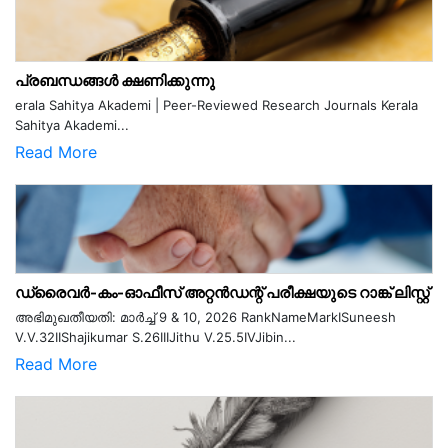
പ്രബന്ധങ്ങൾ ക്ഷണിക്കുന്നു
erala Sahitya Akademi | Peer-Reviewed Research Journals Kerala
Sahitya Akademi...
Read More
ഡ്രൈവർ-കം-ഓഫീസ് അറ്റൻഡന്റ് പരീക്ഷയുടെ റാങ്ക് ലിസ്റ്റ്
അഭിമുഖതീയതി: മാർച്ച് 9 & 10, 2026 RankNameMarkISuneesh
V.V.32IIShajikumar S.26IIIJithu V.25.5IVJibin...
Read More