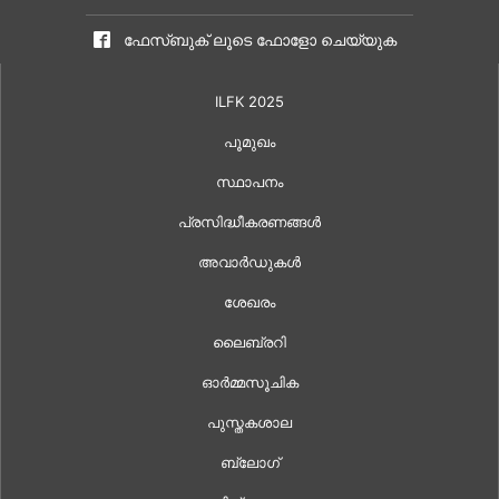
ഫേസ്ബുക് ലൂടെ ഫോളോ ചെയ്യുക
ILFK 2025
പൂമുഖം
സ്ഥാപനം
പ്രസിദ്ധീകരണങ്ങൾ
അവാർഡുകൾ
ശേഖരം
ലൈബ്രറി
ഓർമ്മസൂചിക
പുസ്തകശാല
ബ്ലോഗ്