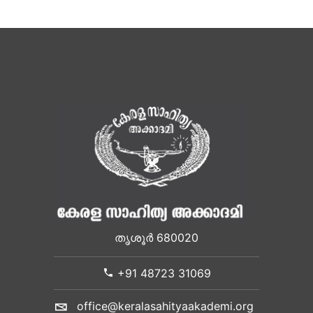
തൃശൂർ 680020
+91 48723 31069
office@keralasahityaakademi.org